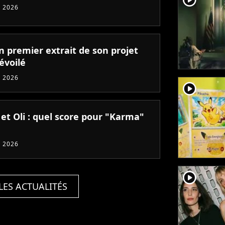
 2026
un premier extrait de son projet
évoilé
 2026
player2
 et Oli : quel score pour "Karma"
 2026
player2
LES ACTUALITÉS