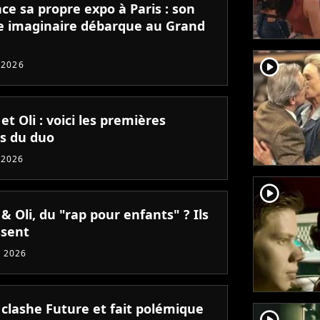
nce sa propre expo à Paris : son
 imaginaire débarque au Grand
player2
t 2026
 et Oli : voici les premières
es du duo
 2026
player2
 & Oli, du "rap pour enfants" ? Ils
ssent
 2026
 clashe Future et fait polémique
player2