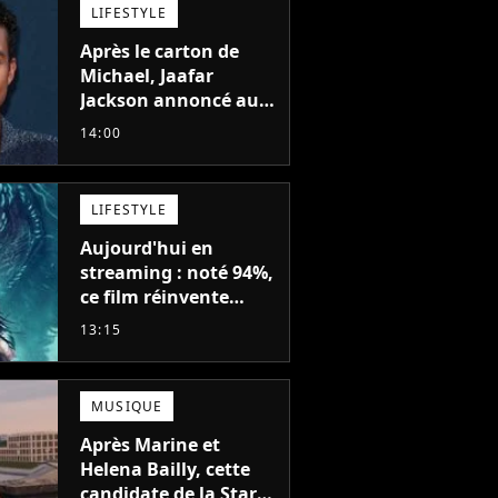
LIFESTYLE
Après le carton de
Michael, Jaafar
Jackson annoncé au
casting d'un film
14:00
d'action avec Will
Smith
LIFESTYLE
Aujourd'hui en
streaming : noté 94%,
ce film réinvente
complètement cette
13:15
franchise de science-
fiction vieille de 40
ans
MUSIQUE
Après Marine et
Helena Bailly, cette
candidate de la Star