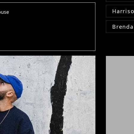
Harris
louse
Brenda