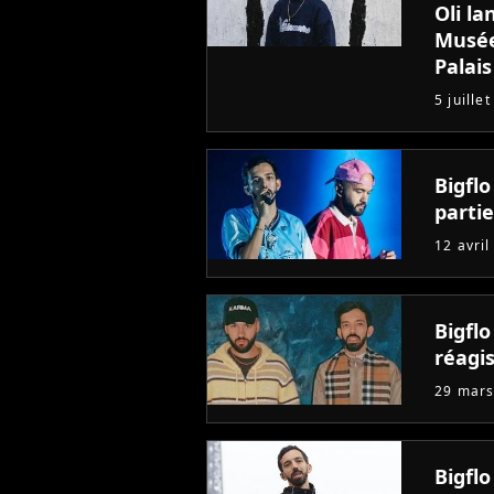
Oli la
Musée
Palais
5 juille
Bigflo
parti
12 avril
Bigflo
réagi
29 mars
Bigflo