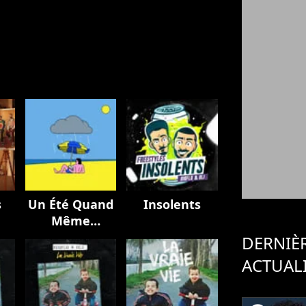
s
Un Été Quand
Insolents
Même
(BIGFLO & Oli
DERNIÈ
et Bon
ACTUAL
Entendeur)