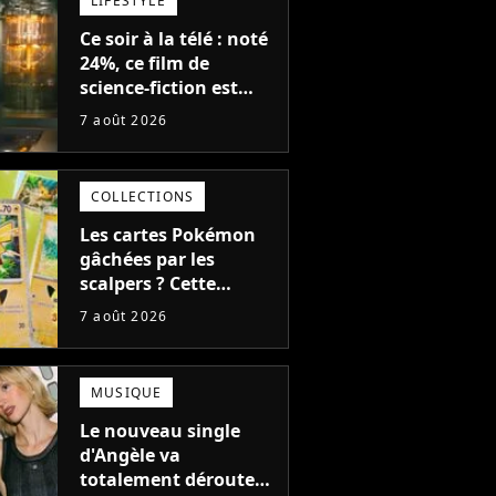
LIFESTYLE
Ce soir à la télé : noté
24%, ce film de
science-fiction est
complètement raté,
7 août 2026
mais il aurait pu être
encore pire à cause de
son acteur
COLLECTIONS
Les cartes Pokémon
gâchées par les
scalpers ? Cette
technique géniale
7 août 2026
d'un magasin pour
ruiner les revendeurs
MUSIQUE
Le nouveau single
d'Angèle va
totalement dérouter