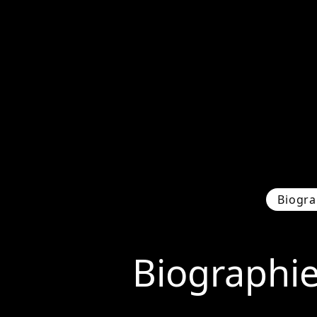
Biogra
Biographi