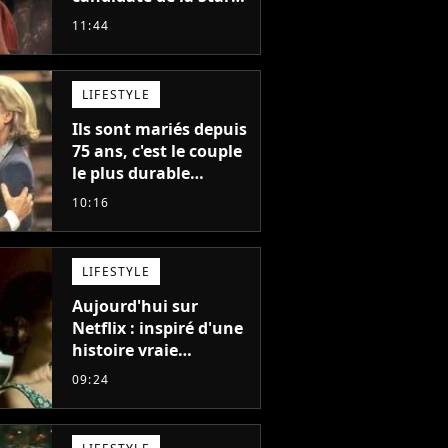
Academy adorée du
11:44
public annonce son
premier album, "C'est
tellement puissant"
LIFESTYLE
Ils sont mariés depuis
75 ans, c'est le couple
le plus durable
d'Hollywood : "Nous
10:16
avons avancé jour
après jour, et les jours
se sont transformés
LIFESTYLE
en décennies"
Aujourd'hui sur
Netflix : inspiré d'une
histoire vraie
glaçante, c'est l'un
09:24
des meilleurs films du
21ème siècle