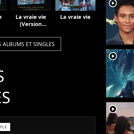
player2
e
La vraie vie
La vraie vie
(Version
deluxe / 10
inédits)
S ALBUMS ET SINGLES
player2
S
ÉS
player2
TYLE