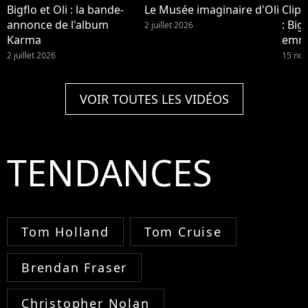
Bigflo et Oli : la bande-
Le Musée imaginaire d'Oli
Clip
annonce de l'album
: Big
2 juillet 2026
Karma
emmè
Lyon,
2 juillet 2026
15 no
Bord
VOIR TOUTES LES VIDÉOS
TENDANCES
Tom Holland
Tom Cruise
Brendan Fraser
Christopher Nolan