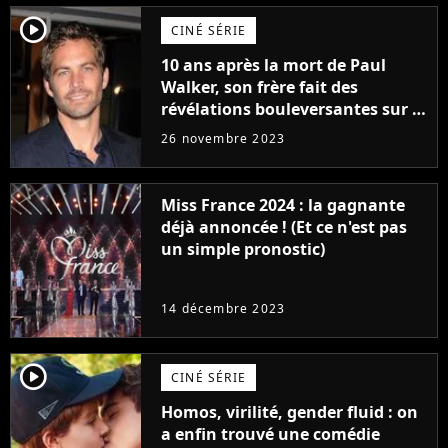
player2
CINÉ SÉRIE
10 ans après la mort de Paul
Walker, son frère fait des
révélations bouleversantes sur la
réaction des acteurs de Fast and
26 novembre 2023
Furious
Miss France 2024 : la gagnante
déjà annoncée ! (Et ce n'est pas
un simple pronostic)
14 décembre 2023
player2
CINÉ SÉRIE
Homos, virilité, gender fluid : on
a enfin trouvé une comédie