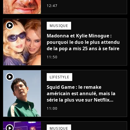
grands succès de tous les temps
12:47
player2
MUSIQUE
Madonna et Kylie Minogue :
pourquoi le duo le plus attendu
de la pop a mis 25 ans à se faire
11:50
player2
LIFESTYLE
Squid Game : le remake
américain est annulé, mais la
série la plus vue sur Netflix
pourrait avoir une version
11:00
française
player2
MUSIQUE