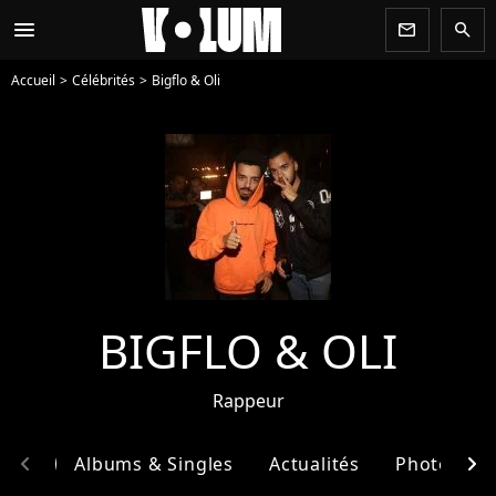
menu
newsletter
search
Accueil
Célébrités
Bigflo & Oli
BIGFLO & OLI
Rappeur
chevron_left
chevron_right
phie
Albums & Singles
Actualités
Photos