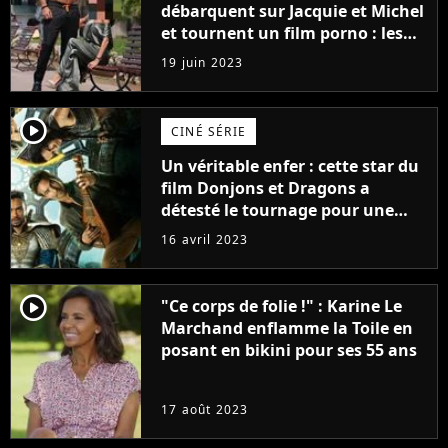
débarquent sur Jacquie et Michel
et tournent un film porno : les
premières images du tournage
19 juin 2023
(exclu)
player2
CINÉ SÉRIE
Un véritable enfer : cette star du
film Donjons et Dragons a
détesté le tournage pour une
raison très spéciale
16 avril 2023
player2
"Ce corps de folie !" : Karine Le
Marchand enflamme la Toile en
posant en bikini pour ses 55 ans
17 août 2023