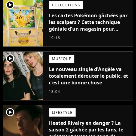
player2
COLLECTIONS
Les cartes Pokémon gâchées par
les scalpers ? Cette technique
géniale d'un magasin pour
ruiner les revendeurs
19:16
player2
MUSIQUE
Le nouveau single d'Angèle va
totalement dérouter le public, et
c'est une bonne chose
18:04
player2
LIFESTYLE
Heated Rivalry en danger ? La
saison 2 gâchée par les fans, le