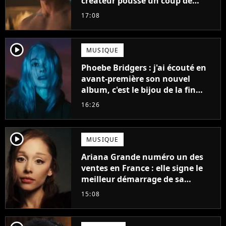
créateur pousse un coup de
gueule
17:08
player2
MUSIQUE
Phoebe Bridgers : j'ai écouté en
avant-première son nouvel
album, c'est le bijou de la fin
d'été
16:26
player2
MUSIQUE
Ariana Grande numéro un des
ventes en France : elle signe le
meilleur démarrage de sa
carrière avec son album Petal
15:08