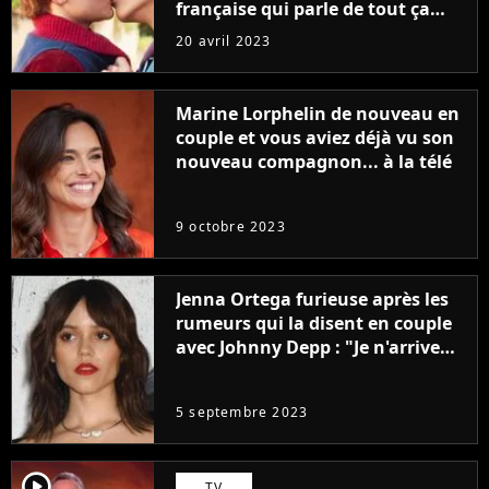
française qui parle de tout ça
sans être super ringarde
20 avril 2023
Marine Lorphelin de nouveau en
couple et vous aviez déjà vu son
nouveau compagnon... à la télé
9 octobre 2023
Jenna Ortega furieuse après les
rumeurs qui la disent en couple
avec Johnny Depp : "Je n'arrive
même pas..."
5 septembre 2023
player2
TV