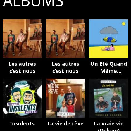
ALBUMS
Les autres
Les autres
Un Été Quand
c’est nous
c’est nous
Même
(BIGFLO & Oli
et Bon
Entendeur)
Insolents
La vie de rêve
La vraie vie
(Deluxe)