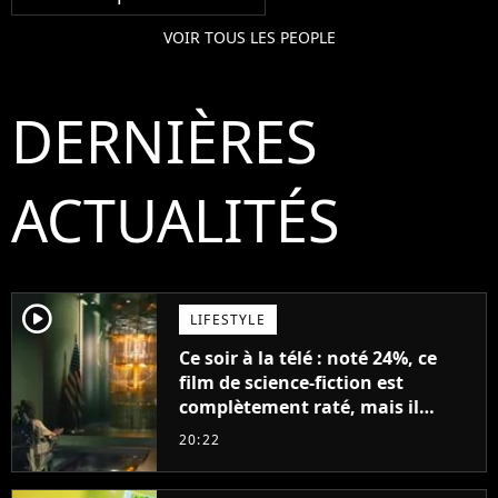
VOIR TOUS LES PEOPLE
DERNIÈRES
ACTUALITÉS
player2
LIFESTYLE
Ce soir à la télé : noté 24%, ce
film de science-fiction est
complètement raté, mais il
aurait pu être encore pire à
20:22
cause de son acteur