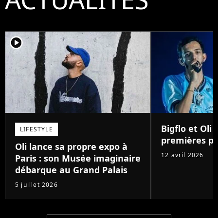
player2
Bigflo et Oli :
LIFESTYLE
premières pa
Oli lance sa propre expo à
12 avril 2026
Paris : son Musée imaginaire
débarque au Grand Palais
5 juillet 2026