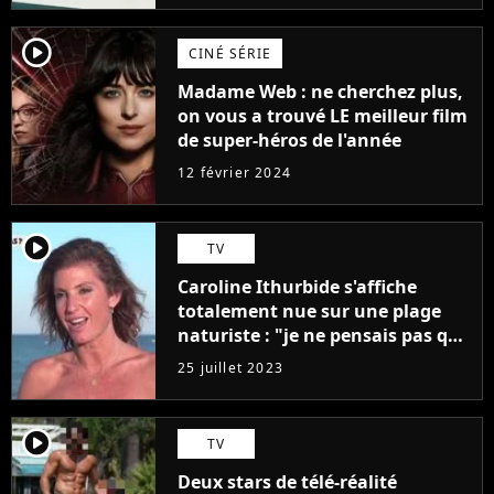
player2
CINÉ SÉRIE
Madame Web : ne cherchez plus,
on vous a trouvé LE meilleur film
de super-héros de l'année
12 février 2024
player2
TV
Caroline Ithurbide s'affiche
totalement nue sur une plage
naturiste : "je ne pensais pas que
j'arriverais à le faire..."
25 juillet 2023
player2
TV
Deux stars de télé-réalité