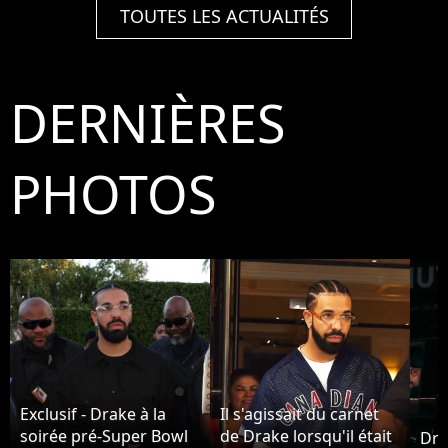
TOUTES LES ACTUALITÉS
DERNIÈRES
PHOTOS
Exclusif - Drake à la
Il s'agissait du carnet
soirée pré-Super Bowl
de Drake lorsqu'il était
Dra