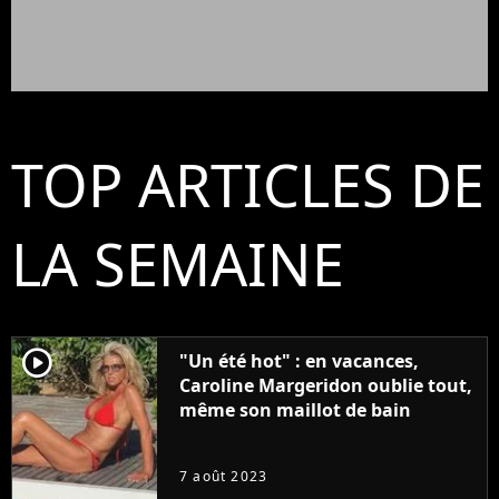
TOP ARTICLES DE
LA SEMAINE
player2
"Un été hot" : en vacances,
Caroline Margeridon oublie tout,
même son maillot de bain
7 août 2023