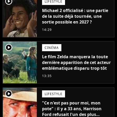
player2
LIFESTYLE
Michael 2 officialisé : une partie
de la suite déjà tournée, une
sortie possible en 2027 ?
14:29
player2
CINÉMA
Le film Zelda marquera la toute
dernière apparition de cet acteur
emblématique disparu trop tôt
13:35
player2
LIFESTYLE
"Ce n'est pas pour moi, mon
pote" : il y a 33 ans, Harrison
Ford refusait l'un des plus