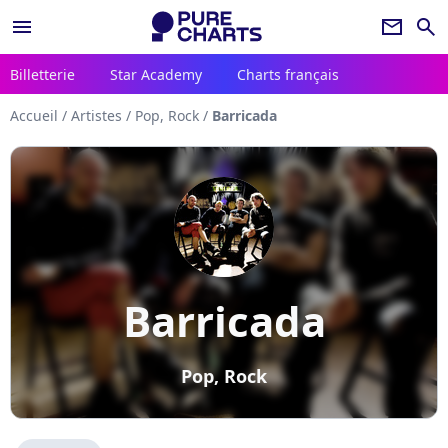
menu
newsletter
search
Billetterie
Star Academy
Charts français
Accueil
/
Artistes
/
Pop, Rock
/
Barricada
Barricada
Pop, Rock