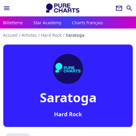
menu
newsletter
search
Billetterie
Star Academy
Charts français
Accueil
/
Artistes
/
Hard Rock
/
Saratoga
Saratoga
Hard Rock