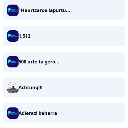
"Haurtzaroa lapurtu...
1.512
500 urte ta gero…
Achtung!!!
Adierazi beharra