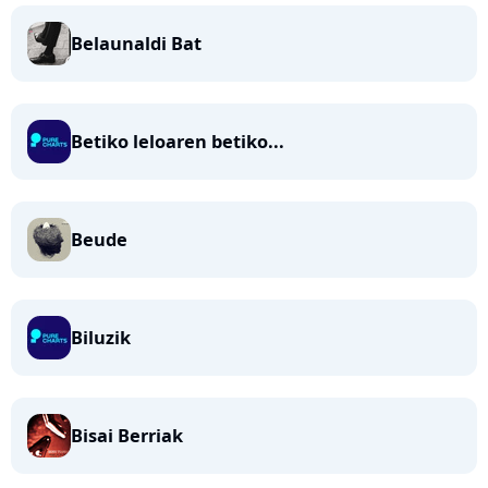
Belaunaldi Bat
Betiko leloaren betiko...
Beude
Biluzik
Bisai Berriak