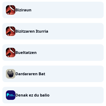
Biziraun
Bizitzaren Iturria
Bueltatzen
Dardararen Bat
Denak ez du balio