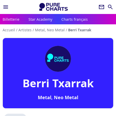
menu
newsletter
search
Billetterie
Star Academy
Charts français
Accueil
/
Artistes
/
Metal, Neo Metal
/
Berri Txarrak
Berri Txarrak
Metal, Neo Metal