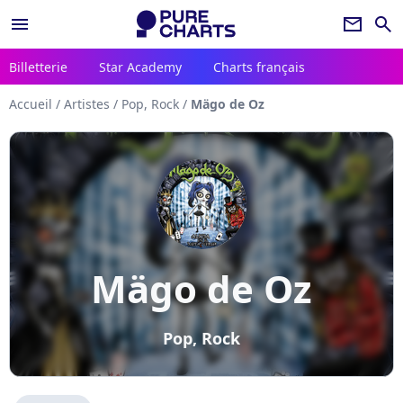
menu
newsletter
search
Billetterie
Star Academy
Charts français
Accueil
/
Artistes
/
Pop, Rock
/
Mägo de Oz
Mägo de Oz
Pop, Rock