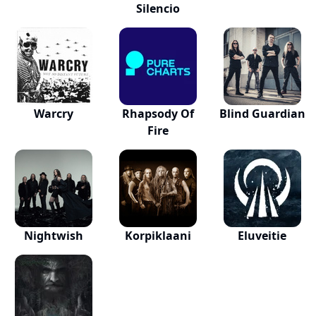
Silencio
Warcry
Rhapsody Of
Blind Guardian
Fire
Nightwish
Korpiklaani
Eluveitie