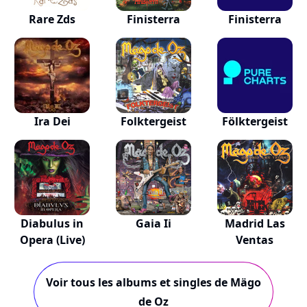
Rare Zds
Finisterra
Finisterra
Ira Dei
Folktergeist
Fölktergeist
Diabulus in
Gaia Ii
Madrid Las
Opera (Live)
Ventas
Voir tous les albums et singles de Mägo
de Oz