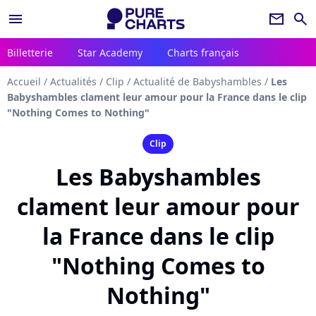
menu
newsletter
search
Billetterie
Star Academy
Charts français
Accueil
/
Actualités
/
Clip
/
Actualité de Babyshambles
/
Les
Babyshambles clament leur amour pour la France dans le clip
"Nothing Comes to Nothing"
Clip
Les Babyshambles
clament leur amour pour
la France dans le clip
"Nothing Comes to
Nothing"