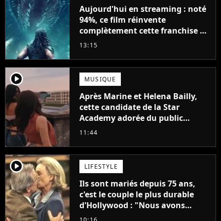
Aujourd'hui en streaming : noté
94%, ce film réinvente
complètement cette franchise de
science-fiction vieille de 40 ans
13:15
player2
MUSIQUE
Après Marine et Helena Bailly,
cette candidate de la Star
Academy adorée du public
annonce son premier album,
11:44
"C'est tellement puissant"
player2
LIFESTYLE
Ils sont mariés depuis 75 ans,
c'est le couple le plus durable
d'Hollywood : "Nous avons
avancé jour après jour, et les
10:16