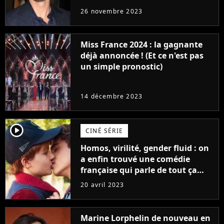
réaction des acteurs de Fast and
26 novembre 2023
Furious
Miss France 2024 : la gagnante
déjà annoncée ! (Et ce n'est pas
un simple pronostic)
14 décembre 2023
player2
CINÉ SÉRIE
Homos, virilité, gender fluid : on
a enfin trouvé une comédie
française qui parle de tout ça
sans être super ringarde
20 avril 2023
Marine Lorphelin de nouveau en