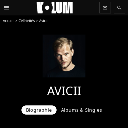
menu
newsletter
search
Accueil
Célébrités
Avicii
AVICII
Biographie
Albums & Singles