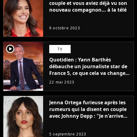
couple et vous aviez déjà vu son
nouveau compagnon... à la télé
9 octobre 2023
player2
TV
Quotidien : Yann Barthès
débauche un journaliste star de
France 5, ce que cela va changer
à la rentrée
22 mai 2023
Jenna Ortega furieuse après les
rumeurs qui la disent en couple
avec Johnny Depp : "Je n'arrive
même pas..."
5 septembre 2023