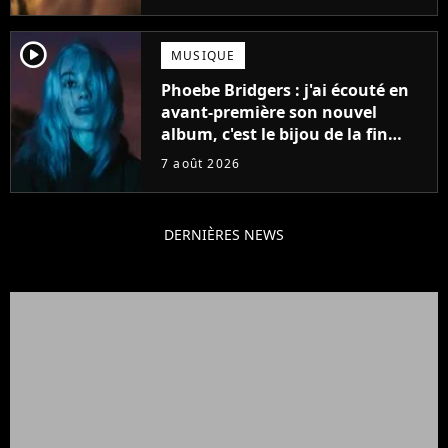
player2
MUSIQUE
Phoebe Bridgers : j'ai écouté en
avant-première son nouvel
album, c'est le bijou de la fin
d'été
7 août 2026
DERNIÈRES NEWS