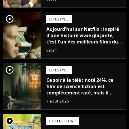
jours se sont transformés en
décennies"
player2
LIFESTYLE
Aujourd'hui sur Netflix : inspiré
d'une histoire vraie glaçante,
c'est l'un des meilleurs films du
21ème siècle
09:24
player2
LIFESTYLE
Ce soir à la télé : noté 24%, ce
film de science-fiction est
complètement raté, mais il
aurait pu être encore pire à
7 août 2026
cause de son acteur
player2
COLLECTIONS