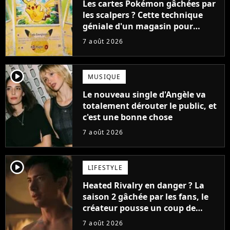
Les cartes Pokémon gâchées par
les scalpers ? Cette technique
géniale d'un magasin pour
ruiner les revendeurs
7 août 2026
player2
MUSIQUE
Le nouveau single d'Angèle va
totalement dérouter le public, et
c'est une bonne chose
7 août 2026
player2
LIFESTYLE
Heated Rivalry en danger ? La
saison 2 gâchée par les fans, le
créateur pousse un coup de
gueule
7 août 2026