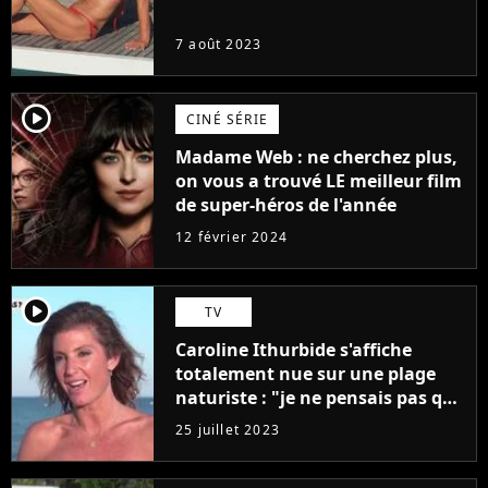
7 août 2023
player2
CINÉ SÉRIE
Madame Web : ne cherchez plus,
on vous a trouvé LE meilleur film
de super-héros de l'année
12 février 2024
player2
TV
Caroline Ithurbide s'affiche
totalement nue sur une plage
naturiste : "je ne pensais pas que
j'arriverais à le faire..."
25 juillet 2023