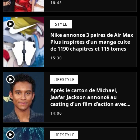
cette décision n’a pas été facile"
16:45
player2
STYLE
Nike annonce 3 paires de Air Max
Plus inspirées d'un manga culte
de 1190 chapitres et 115 tomes
15:30
player2
LIFESTYLE
Après le carton de Michael,
Jaafar Jackson annoncé au
casting d'un film d'action avec
Will Smith
14:00
player2
LIFESTYLE