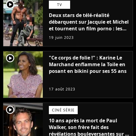
player2
TV
Deux stars de télé-réalité
débarquent sur Jacquie et Michel
et tournent un film porno : les
premières images du tournage
19 juin 2023
(exclu)
player2
"Ce corps de folie !" : Karine Le
Marchand enflamme la Toile en
posant en bikini pour ses 55 ans
17 août 2023
player2
CINÉ SÉRIE
10 ans après la mort de Paul
Walker, son frère fait des
révélations bouleversantes sur la