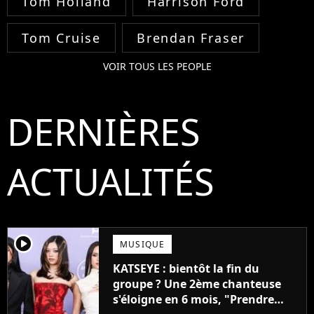
Tom Holland
Harrison Ford
Tom Cruise
Brendan Fraser
VOIR TOUS LES PEOPLE
DERNIÈRES
ACTUALITÉS
player2
MUSIQUE
KATSEYE : bientôt la fin du
groupe ? Une 2ème chanteuse
s'éloigne en 6 mois, "Prendre