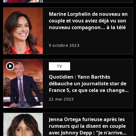
Marine Lorphelin de nouveau en
couple et vous aviez déjà vu son
nouveau compagnon... à la télé
9 octobre 2023
player2
TV
Quotidien : Yann Barthès
débauche un journaliste star de
France 5, ce que cela va changer
à la rentrée
22 mai 2023
Jenna Ortega furieuse après les
rumeurs qui la disent en couple
avec Johnny Depp : "Je n'arrive