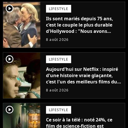
player2
LIFESTYLE
Ils sont mariés depuis 75 ans,
c'est le couple le plus durable
d'Hollywood : "Nous avons
avancé jour après jour, et les
8 août 2026
jours se sont transformés en
décennies"
player2
LIFESTYLE
Aujourd'hui sur Netflix : inspiré
d'une histoire vraie glaçante,
c'est l'un des meilleurs films du
21ème siècle
8 août 2026
player2
LIFESTYLE
Ce soir à la télé : noté 24%, ce
film de science-fiction est