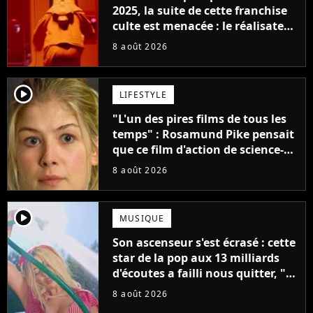
2025, la suite de cette franchise
culte est menacée : le réalisateur
claque la porte pour "différends
8 août 2026
créatifs"
player2
LIFESTYLE
"L'un des pires films de tous les
temps" : Rosamund Pike pensait
que ce film d'action de science-
fiction avec Dwayne Johnson
8 août 2026
mettrait fin à sa carrière
player2
MUSIQUE
Son ascenseur s'est écrasé : cette
star de la pop aux 13 milliards
d'écoutes a failli nous quitter, "Je
pensais ne plus jamais chanter"
8 août 2026