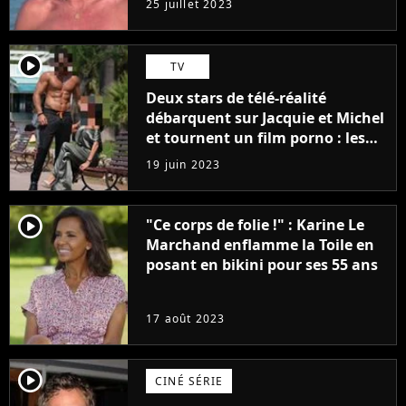
25 juillet 2023
player2
TV
Deux stars de télé-réalité
débarquent sur Jacquie et Michel
et tournent un film porno : les
premières images du tournage
19 juin 2023
(exclu)
player2
"Ce corps de folie !" : Karine Le
Marchand enflamme la Toile en
posant en bikini pour ses 55 ans
17 août 2023
player2
CINÉ SÉRIE