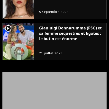
même pas..."
5 septembre 2023
player2
Gianluigi Donnarumma (PSG) et
sa femme séquestrés et ligotés :
le butin est énorme
21 juillet 2023