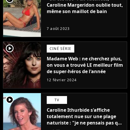
Caroline Margeridon oublie tout,
même son maillot de bain
7 août 2023
player2
CINÉ SÉRIE
Madame Web : ne cherchez plus,
on vous a trouvé LE meilleur film
de super-héros de l'année
12 février 2024
player2
TV
Caroline Ithurbide s'affiche
totalement nue sur une plage
naturiste : "je ne pensais pas que
j'arriverais à le faire..."