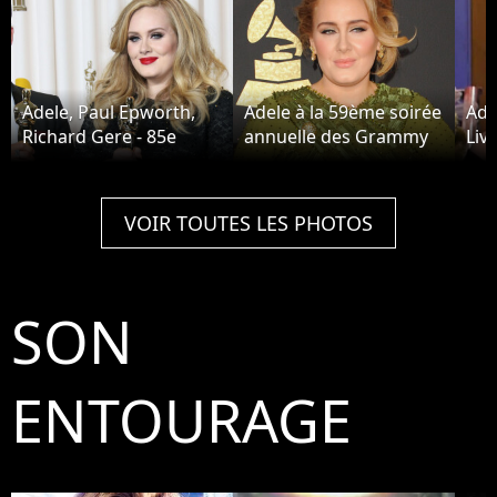
Adele, Paul Epworth,
Adele à la 59ème soirée
Ade
Richard Gere - 85e
annuelle des Grammy
Liv
ceremonie des Oscars
Awards au théâtre
oct
à Hollywood le 24
Microsoft à Los
février 2013.
Angeles, le 12 février
VOIR TOUTES LES PHOTOS
2017
SON
ENTOURAGE