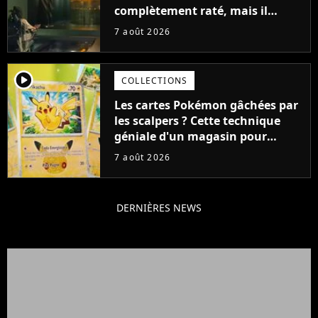
complètement raté, mais il
aurait pu être encore pire à
7 août 2026
cause de son acteur
player2
COLLECTIONS
Les cartes Pokémon gâchées par
les scalpers ? Cette technique
géniale d'un magasin pour
ruiner les revendeurs
7 août 2026
DERNIÈRES NEWS