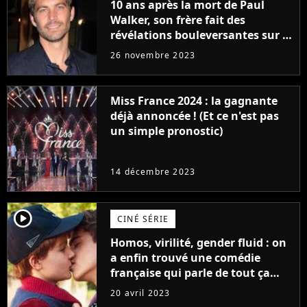
10 ans après la mort de Paul
Walker, son frère fait des
révélations bouleversantes sur la
réaction des acteurs de Fast and
26 novembre 2023
Furious
Miss France 2024 : la gagnante
déjà annoncée ! (Et ce n'est pas
un simple pronostic)
14 décembre 2023
player2
CINÉ SÉRIE
Homos, virilité, gender fluid : on
a enfin trouvé une comédie
française qui parle de tout ça
sans être super ringarde
20 avril 2023