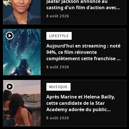
Jaafar Jackson annoncé au
casting d'un film d'action avec
Will Smith
8 août 2026
player2
LIFESTYLE
Aujourd'hui en streaming : noté
94%, ce film réinvente
complètement cette franchise de
science-fiction vieille de 40 ans
8 août 2026
player2
MUSIQUE
Après Marine et Helena Bailly,
cette candidate de la Star
Academy adorée du public
annonce son premier album,
8 août 2026
"C'est tellement puissant"