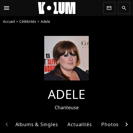
menu
newsletter
search
Accueil
Célébrités
Adele
ADELE
Chanteuse
chevron_left
chevron_right
hie
Albums & Singles
Actualités
Photos
E