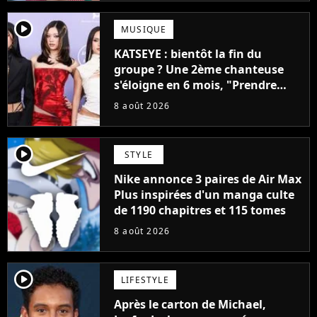
player2
MUSIQUE
KATSEYE : bientôt la fin du
groupe ? Une 2ème chanteuse
s'éloigne en 6 mois, "Prendre
cette décision n’a pas été facile"
8 août 2026
player2
STYLE
Nike annonce 3 paires de Air Max
Plus inspirées d'un manga culte
de 1190 chapitres et 115 tomes
8 août 2026
player2
LIFESTYLE
Après le carton de Michael,