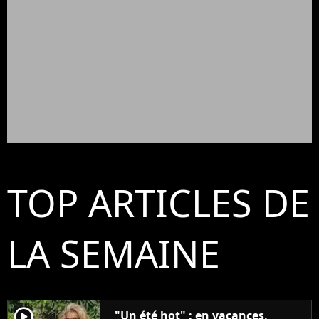
TOP ARTICLES DE
LA SEMAINE
player2
"Un été hot" : en vacances,