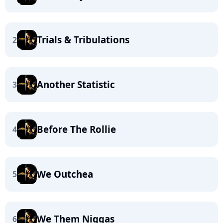
Trials & Tribulations
2
Another Statistic
3
Before The Rollie
4
We Outchea
5
We Them Niggas
6