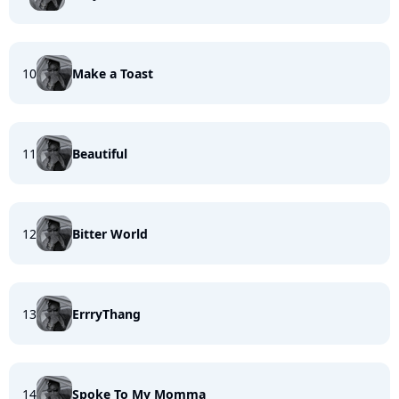
10
Make a Toast
11
Beautiful
12
Bitter World
13
ErrryThang
14
Spoke To My Momma