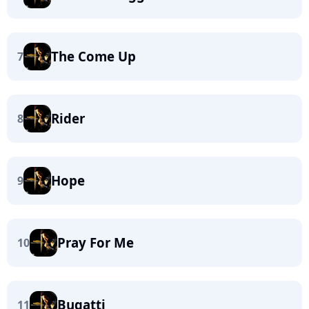
The Come Up
7
Rider
8
Hope
9
Pray For Me
10
Bugatti
11