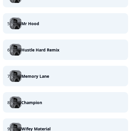
5
Mr Hood
6
Hustle Hard Remix
7
Memory Lane
8
Champion
9
Wifey Material