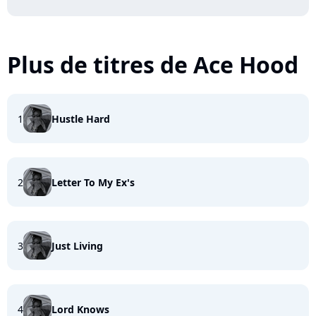
Plus de titres de Ace Hood
1
Hustle Hard
2
Letter To My Ex's
3
Just Living
4
Lord Knows