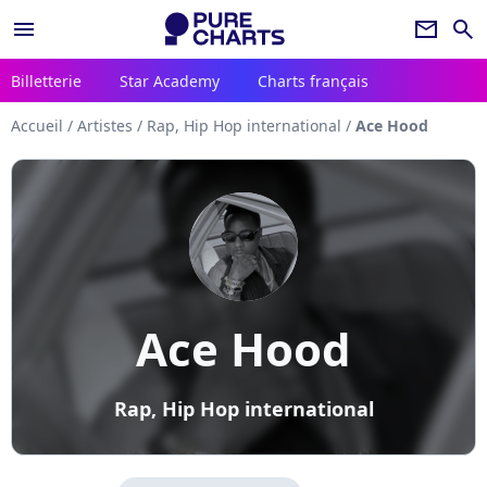
menu
newsletter
search
Billetterie
Star Academy
Charts français
Accueil
/
Artistes
/
Rap, Hip Hop international
/
Ace Hood
Ace Hood
Rap, Hip Hop international