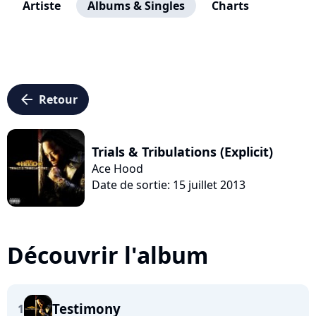
Artiste
Albums & Singles
Charts
arrow_left
Retour
Trials & Tribulations (Explicit)
Ace Hood
Date de sortie: 15 juillet 2013
Découvrir l'album
Testimony
1