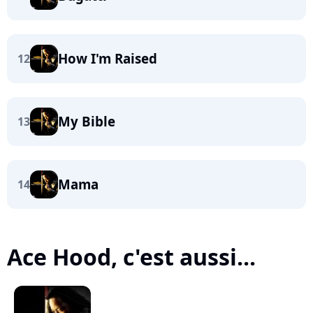
How I'm Raised
12
My Bible
13
Mama
14
Ace Hood, c'est aussi...