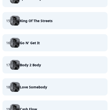
15
King Of The Streets
16
Go N' Get It
17
Body 2 Body
18
Love Somebody
19
Cash Flow