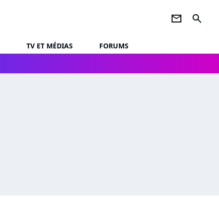
newsletter
search
TV ET MÉDIAS
FORUMS