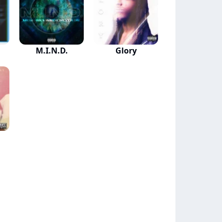
M.I.N.D.
Glory