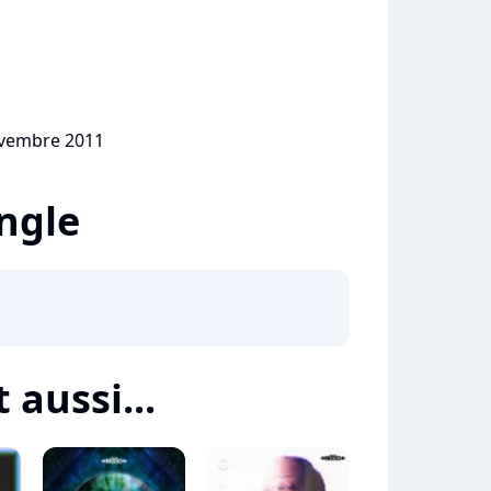
ovembre 2011
ingle
 aussi...