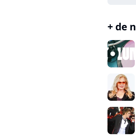
+ de n