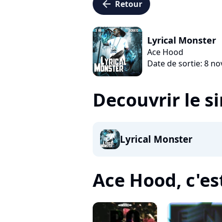
arrow_left
Retour
Lyrical Monster
Ace Hood
Date de sortie: 8 n
Decouvrir le s
Lyrical Monster
Ace Hood, c'est