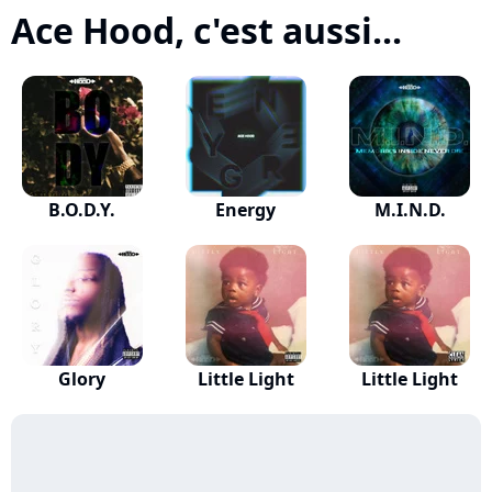
Ace Hood, c'est aussi...
B.O.D.Y.
Energy
M.I.N.D.
Glory
Little Light
Little Light