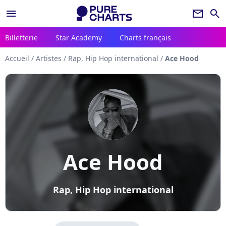
menu
newsletter
search
Billetterie
Star Academy
Charts français
Accueil
/
Artistes
/
Rap, Hip Hop international
/
Ace Hood
Ace Hood
Rap, Hip Hop international