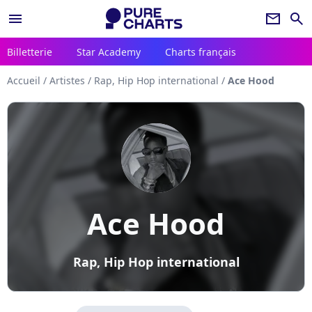
menu
newsletter
search
Billetterie
Star Academy
Charts français
Accueil
/
Artistes
/
Rap, Hip Hop international
/
Ace Hood
Ace Hood
Rap, Hip Hop international