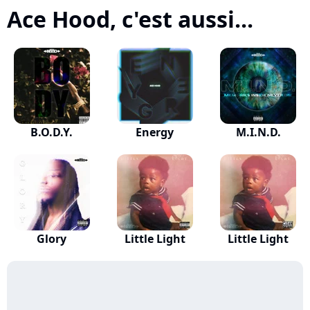
Ace Hood, c'est aussi...
B.O.D.Y.
Energy
M.I.N.D.
Glory
Little Light
Little Light