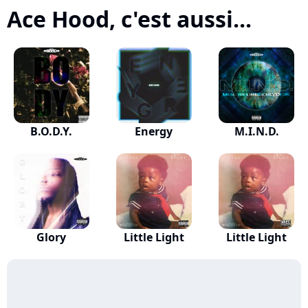
Ace Hood, c'est aussi...
B.O.D.Y.
Energy
M.I.N.D.
Glory
Little Light
Little Light