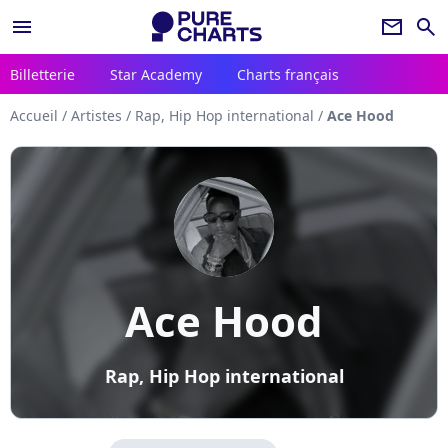
menu
newsletter
search
Billetterie
Star Academy
Charts français
Accueil
/
Artistes
/
Rap, Hip Hop international
/
Ace Hood
Ace Hood
Rap, Hip Hop international