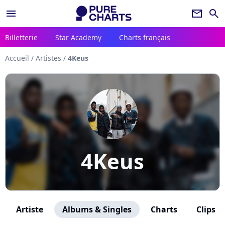
menu
newsletter
search
Billetterie
Star Academy
Charts français
Accueil
/
Artistes
/
4Keus
4Keus
Artiste
Albums & Singles
Charts
Clips