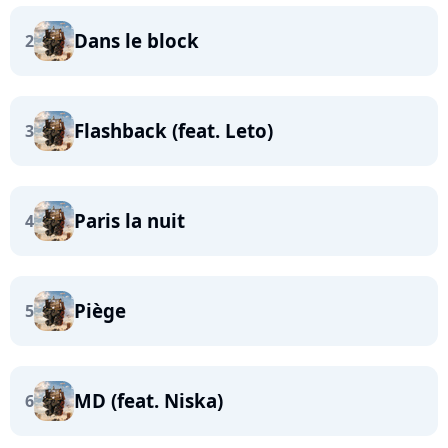
Dans le block
2
Flashback (feat. Leto)
3
Paris la nuit
4
Piège
5
MD (feat. Niska)
6