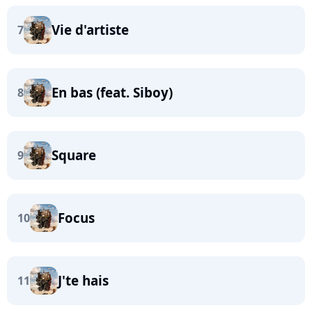
Vie d'artiste
7
En bas (feat. Siboy)
8
Square
9
Focus
10
J'te hais
11