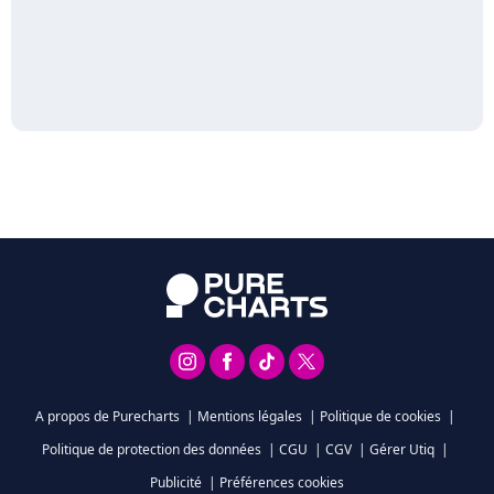
A propos de Purecharts
|
Mentions légales
|
Politique de cookies
|
Politique de protection des données
|
CGU
|
CGV
|
Gérer Utiq
|
Publicité
|
Préférences cookies