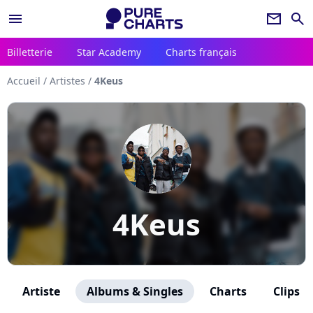
menu
newsletter
search
Billetterie
Star Academy
Charts français
Accueil
/
Artistes
/
4Keus
4Keus
Artiste
Albums & Singles
Charts
Clips