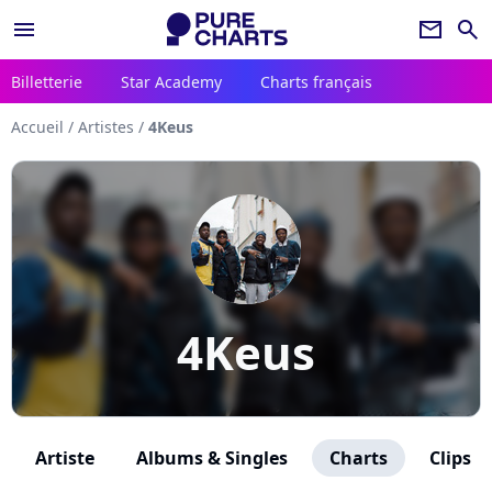
menu
newsletter
search
Billetterie
Star Academy
Charts français
Accueil
/
Artistes
/
4Keus
4Keus
Artiste
Albums & Singles
Charts
Clips