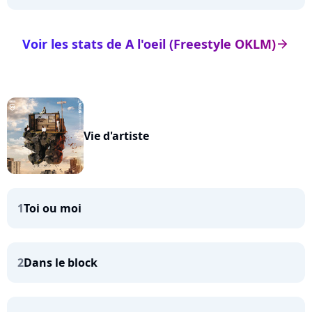
Voir les stats de A l'oeil (Freestyle OKLM)
arrow_right
Vie d'artiste
1
Toi ou moi
2
Dans le block