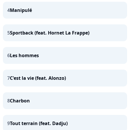
4
Manipulé
5
Sportback (feat. Hornet La Frappe)
6
Les hommes
7
C'est la vie (feat. Alonzo)
8
Charbon
9
Tout terrain (feat. Dadju)