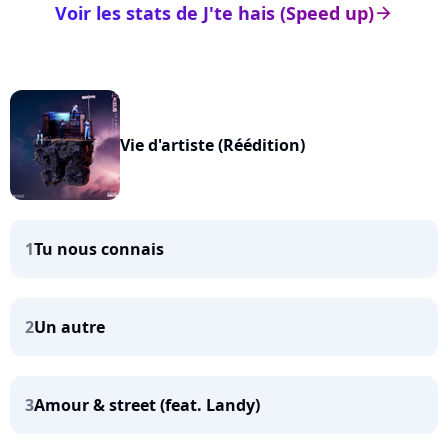
Voir les stats de J'te hais (Speed up)
arrow_right
Vie d'artiste (Réédition)
1
Tu nous connais
2
Un autre
3
Amour & street (feat. Landy)