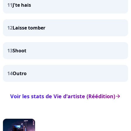
11
J'te hais
12
Laisse tomber
13
Shoot
14
Outro
Voir les stats de Vie d'artiste (Réédition)
arrow_right