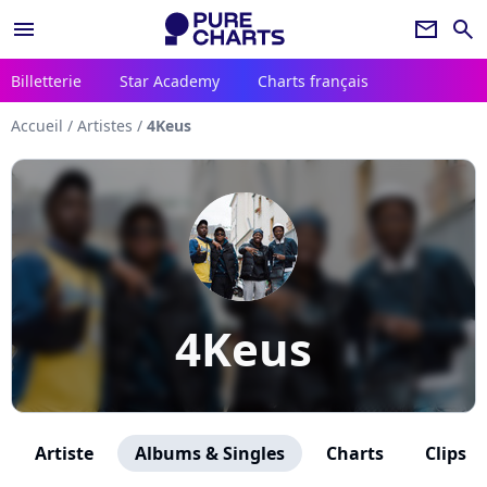
menu
newsletter
search
Billetterie
Star Academy
Charts français
Accueil
/
Artistes
/
4Keus
4Keus
Artiste
Albums & Singles
Charts
Clips