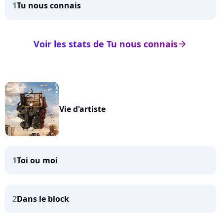
1
Tu nous connais
Voir les stats de Tu nous connais
arrow_right
Vie d'artiste
1
Toi ou moi
2
Dans le block