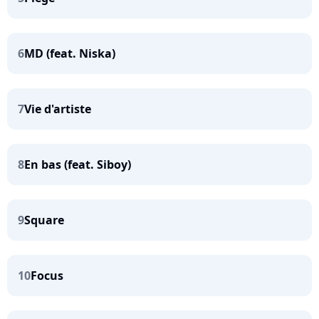
6
MD (feat. Niska)
7
Vie d'artiste
8
En bas (feat. Siboy)
9
Square
10
Focus