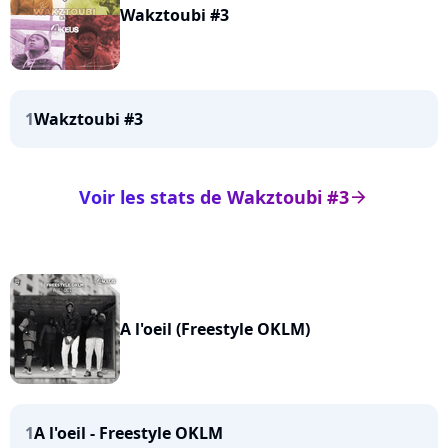
Wakztoubi #3
1
Wakztoubi #3
Voir les stats de Wakztoubi #3
arrow_right
A l'oeil (Freestyle OKLM)
1
A l'oeil - Freestyle OKLM