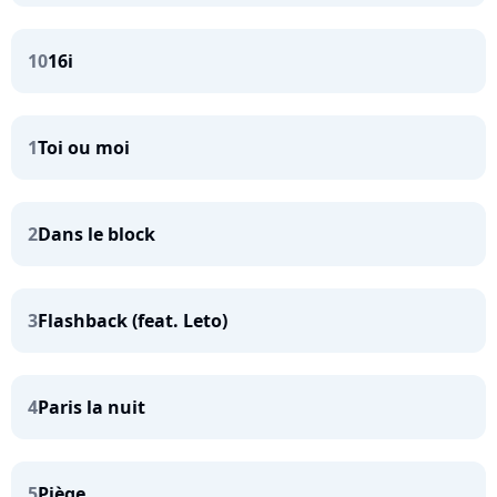
10
16i
1
Toi ou moi
2
Dans le block
3
Flashback (feat. Leto)
4
Paris la nuit
5
Piège