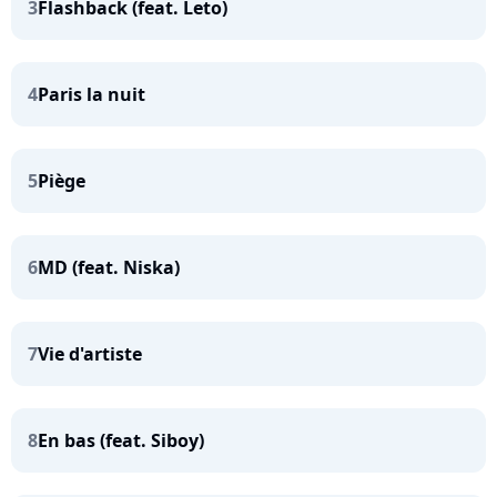
3
Flashback (feat. Leto)
4
Paris la nuit
5
Piège
6
MD (feat. Niska)
7
Vie d'artiste
8
En bas (feat. Siboy)