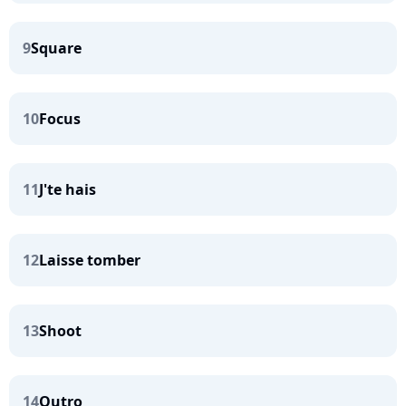
9
Square
10
Focus
11
J'te hais
12
Laisse tomber
13
Shoot
14
Outro