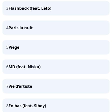
3
Flashback (feat. Leto)
4
Paris la nuit
5
Piège
6
MD (feat. Niska)
7
Vie d'artiste
8
En bas (feat. Siboy)