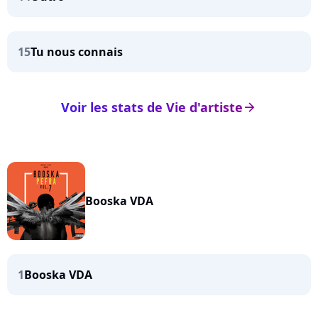
15
Tu nous connais
Voir les stats de Vie d'artiste
arrow_right
Booska VDA
1
Booska VDA