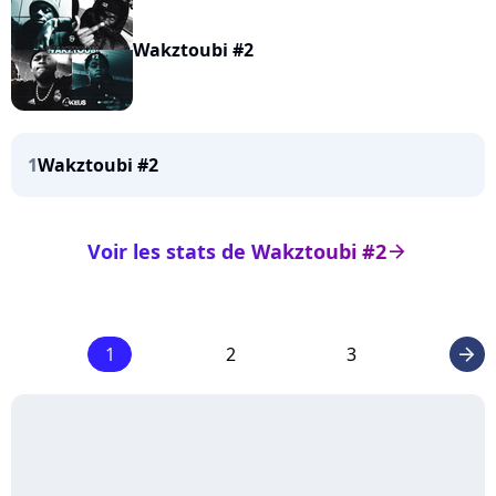
Wakztoubi #2
1
Wakztoubi #2
Voir les stats de Wakztoubi #2
arrow_right
1
2
3
arrow_right