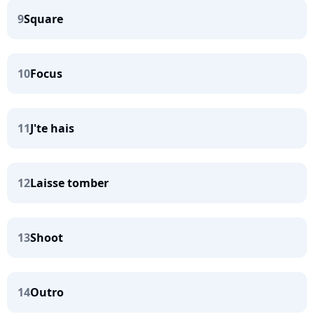
9
Square
10
Focus
11
J'te hais
12
Laisse tomber
13
Shoot
14
Outro