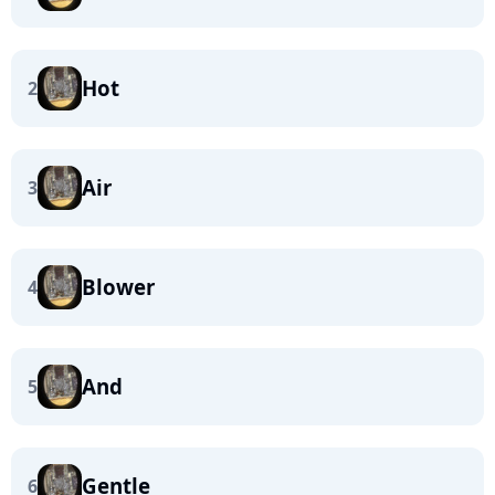
Hot
2
Air
3
Blower
4
And
5
Gentle
6