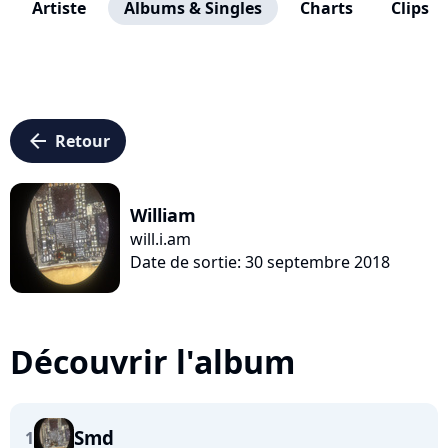
Artiste
Albums & Singles
Charts
Clips
arrow_left
Retour
William
will.i.am
Date de sortie: 30 septembre 2018
Découvrir l'album
Smd
1