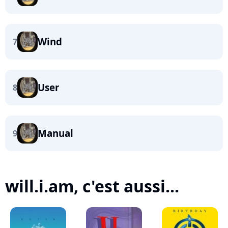
Wind
7
User
8
Manual
9
will.i.am, c'est aussi...