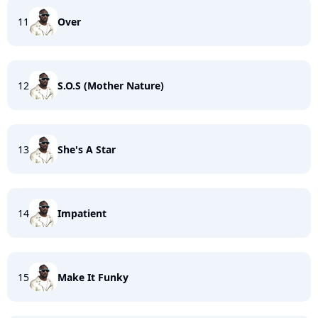
11
Over
12
S.O.S (Mother Nature)
13
She's A Star
14
Impatient
15
Make It Funky