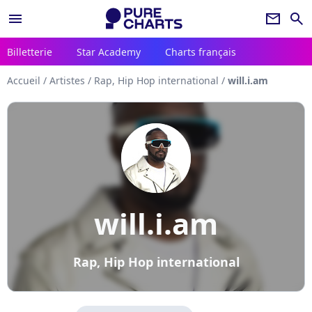
menu
newsletter
search
Billetterie
Star Academy
Charts français
Accueil
/
Artistes
/
Rap, Hip Hop international
/
will.i.am
will.i.am
Rap, Hip Hop international