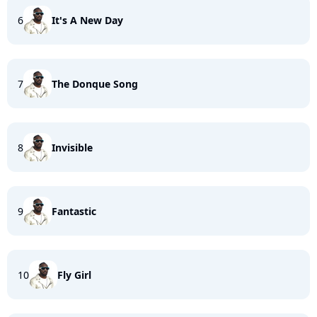
6
It's A New Day
7
The Donque Song
8
Invisible
9
Fantastic
10
Fly Girl