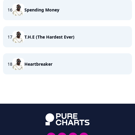
16
Spending Money
17
T.H.E (The Hardest Ever)
18
Heartbreaker