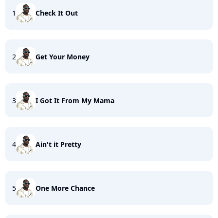
1
Check It Out
2
Get Your Money
3
I Got It From My Mama
4
Ain't it Pretty
5
One More Chance