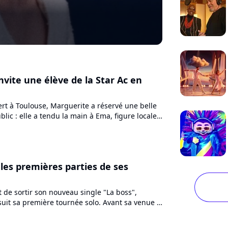
nvite une élève de la Star Ac en
ert à Toulouse, Marguerite a réservé une belle
blic : elle a tendu la main à Ema, figure locale
par...
 les premières parties de ses
nt de sortir son nouveau single "La boss",
uit sa première tournée solo. Avant sa venue à
ou Paris,...