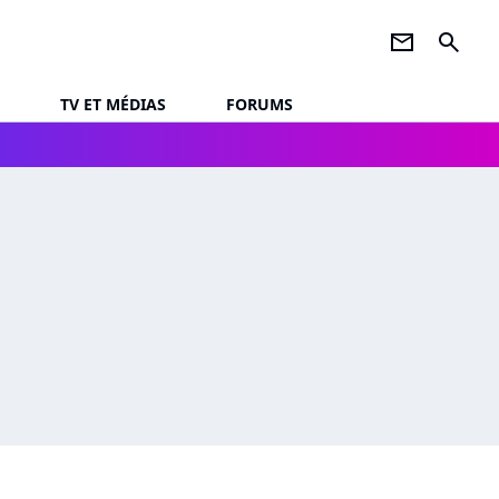
newsletter
search
TV ET MÉDIAS
FORUMS