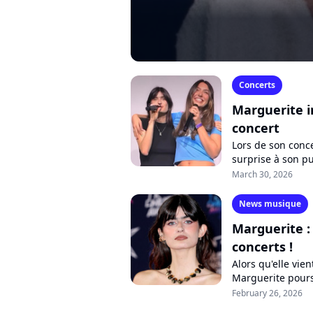
Concerts
Marguerite i
concert
Lors de son conc
surprise à son pu
passée elle aussi 
March 30, 2026
News musique
Marguerite :
concerts !
Alors qu'elle vie
Marguerite pours
Rennes, Bordeaux 
February 26, 2026