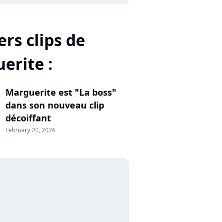
rs clips de
erite :
Marguerite est "La boss"
dans son nouveau clip
décoiffant
February 20, 2026