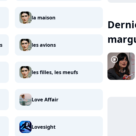
la maison
Dernie
margu
s
les avions
player2
les filles, les meufs
Love Affair
Lovesight