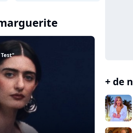
 marguerite
 Test"
+ de n