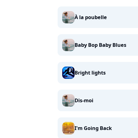
À la poubelle
Baby Bop Baby Blues
Bright lights
Dis-moi
I'm Going Back