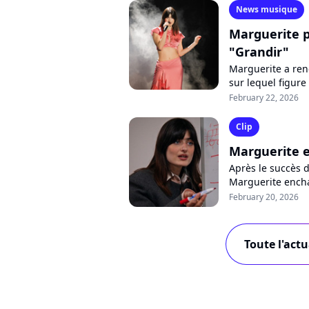
News musique
Marguerite p
"Grandir"
Marguerite a ren
sur lequel figure 
Alors que son no
February 22, 2026
Clip
Marguerite e
Après le succès d
Marguerite encha
chanteuse change
February 20, 2026
Toute l'act