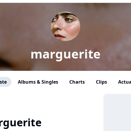
marguerite
ste
Albums & Singles
Charts
Clips
Actua
rguerite