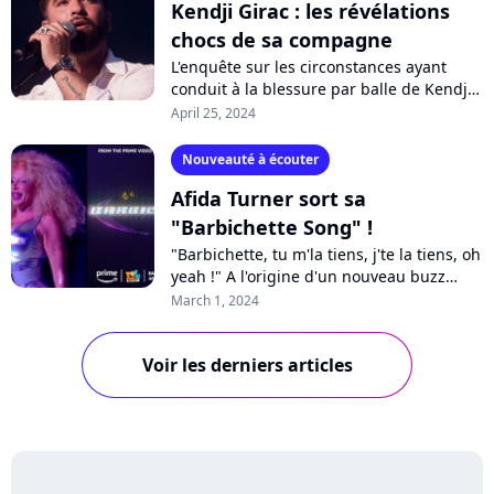
Kendji Girac : les révélations
chocs de sa compagne
L'enquête sur les circonstances ayant
conduit à la blessure par balle de Kendji
Girac livre ses premières révélations.
April 25, 2024
Selon le procureur, la thèse accidentelle...
Nouveauté à écouter
Afida Turner sort sa
"Barbichette Song" !
"Barbichette, tu m'la tiens, j'te la tiens, oh
yeah !" A l'origine d'un nouveau buzz
phénomène grâce à son apparition
March 1, 2024
durant la finale de "LOL : qui rit,...
Voir les derniers articles