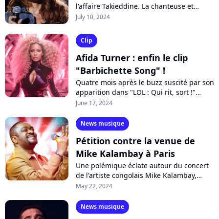
l'affaire Takieddine. La chanteuse et
épouse de l'ex-président Nicolas Sarkozy
July 10, 2024
a été mise en examen et placée sous...
Clip
Afida Turner : enfin le clip
"Barbichette Song" !
Quatre mois après le buzz suscité par son
apparition dans "LOL : Qui rit, sort !"
saison 4, Afida Turner divulgue enfin le
June 17, 2024
clip de son single "Barbichette...
News musique
Pétition contre la venue de
Mike Kalambay à Paris
Une polémique éclate autour du concert
de l'artiste congolais Mike Kalambay,
prévu le 26 mai au Zénith de Paris.
May 22, 2024
Accusé de violences et d'agression, le...
News musique