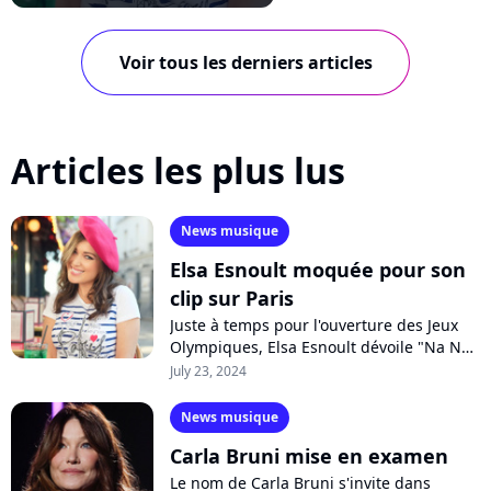
Voir tous les derniers articles
Articles les plus lus
News musique
Elsa Esnoult moquée pour son
clip sur Paris
Juste à temps pour l'ouverture des Jeux
Olympiques, Elsa Esnoult dévoile "Na Na
Na (Paris Magic Song)", un clip carte
July 23, 2024
postale à destination de ses fans...
News musique
Carla Bruni mise en examen
Le nom de Carla Bruni s'invite dans