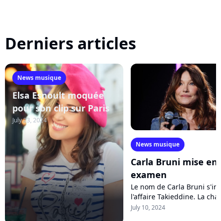
Derniers articles
News musique
Elsa Esnoult moquée
pour son clip sur Paris
July 23, 2024
News musique
Carla Bruni mise en
examen
Le nom de Carla Bruni s'in
l'affaire Takieddine. La ch
et épouse...
July 10, 2024