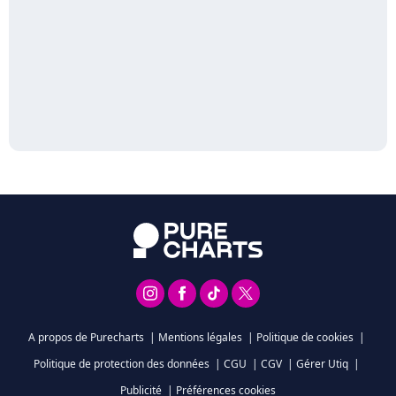
A propos de Purecharts
|
Mentions légales
|
Politique de cookies
|
Politique de protection des données
|
CGU
|
CGV
|
Gérer Utiq
|
Publicité
|
Préférences cookies