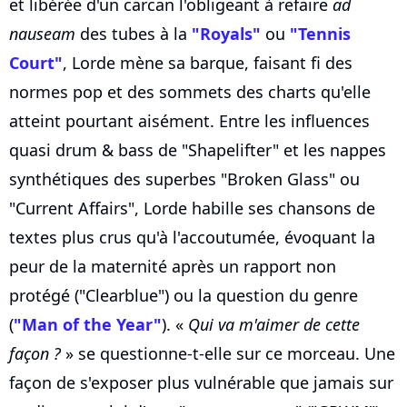
et libérée d'un carcan l'obligeant à refaire
ad
nauseam
des tubes à la
"Royals"
ou
"Tennis
Court"
, Lorde mène sa barque, faisant fi des
normes pop et des sommets des charts qu'elle
atteint pourtant aisément. Entre les influences
quasi drum & bass de "Shapelifter" et les nappes
synthétiques des superbes "Broken Glass" ou
"Current Affairs", Lorde habille ses chansons de
textes plus crus qu'à l'accoutumée, évoquant la
peur de la maternité après un rapport non
protégé ("Clearblue") ou la question du genre
(
"Man of the Year"
). «
Qui va m'aimer de cette
façon ?
» se questionne-t-elle sur ce morceau. Une
façon de s'exposer plus vulnérable que jamais sur