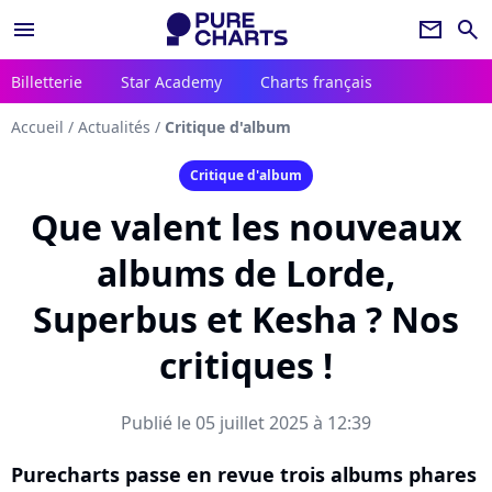
menu
newsletter
search
Billetterie
Star Academy
Charts français
Accueil
/
Actualités
/
Critique d'album
Critique d'album
Que valent les nouveaux
albums de Lorde,
Superbus et Kesha ? Nos
critiques !
Publié le 05 juillet 2025 à 12:39
Purecharts passe en revue trois albums phares