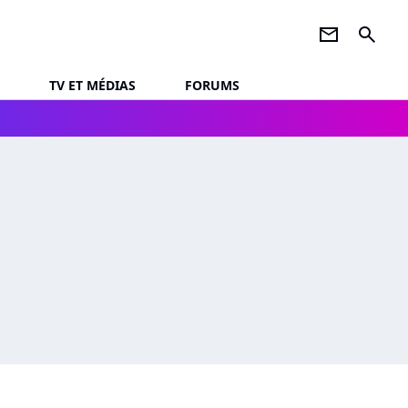
newsletter
search
TV ET MÉDIAS
FORUMS