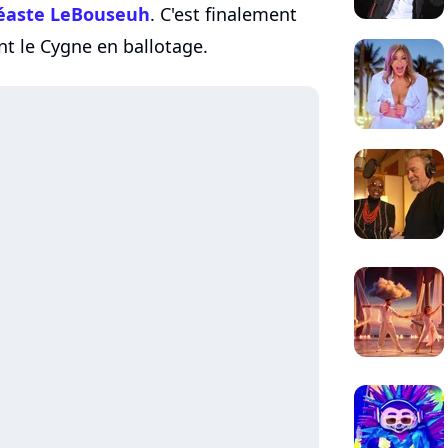
déaste LeBouseuh
. C'est finalement
nt le Cygne en ballotage.