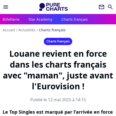
menu
newsletter
search
Billetterie
Star Academy
Charts français
Accueil
/
Actualités
/
Charts français
Charts français
Louane revient en force
dans les charts français
avec "maman", juste avant
l'Eurovision !
Publié le 12 mai 2025 à 14:15
Le Top Singles est marqué par l'arrivée en force