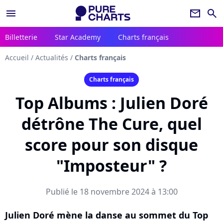
menu
newsletter
search
Billetterie
Star Academy
Charts français
Accueil
/
Actualités
/
Charts français
Charts français
Top Albums : Julien Doré
détrône The Cure, quel
score pour son disque
"Imposteur" ?
Publié le 18 novembre 2024 à 13:00
Julien Doré mène la danse au sommet du Top