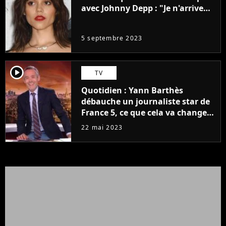
avec Johnny Depp : "Je n'arrive
même pas..."
5 septembre 2023
player2
TV
Quotidien : Yann Barthès
débauche un journaliste star de
France 5, ce que cela va changer
à la rentrée
22 mai 2023