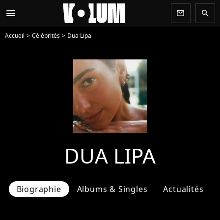
menu
newsletter
search
Accueil
Célébrités
Dua Lipa
DUA LIPA
Biographie
Albums & Singles
Actualités