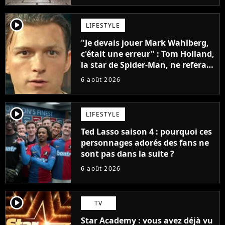
player2
LIFESTYLE
"Je devais jouer Mark Wahlberg,
c'était une erreur" : Tom Holland,
la star de Spider-Man, ne referait
pas ce blockbuster
6 août 2026
player2
LIFESTYLE
Ted Lasso saison 4 : pourquoi ces
personnages adorés des fans ne
sont pas dans la suite ?
6 août 2026
player2
TV
Star Academy : vous avez déjà vu