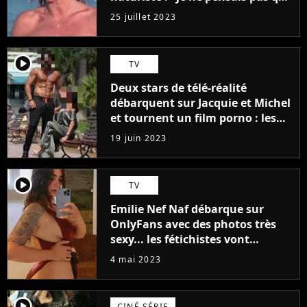
j'arriverais à le faire..."
25 juillet 2023
player2
TV
Deux stars de télé-réalité
débarquent sur Jacquie et Michel
et tournent un film porno : les
premières images du tournage
19 juin 2023
(exclu)
player2
TV
Emilie Nef Naf débarque sur
OnlyFans avec des photos très
sexy... les fétichistes vont
prendre leur pied !
4 mai 2023
player2
CINÉ SÉRIE