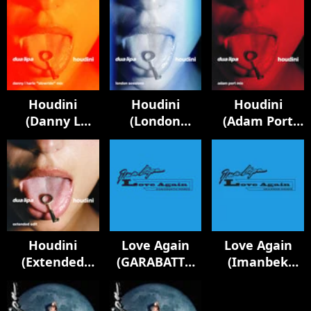
Houdini
Houdini
Houdini
(Danny L
(London
(Adam Port
Harle Slowride
Sessions)
Mix)
Mix)
Houdini
Love Again
Love Again
(Extended
(GARABATTO
(Imanbek
Edit)
Remix)
Remix)