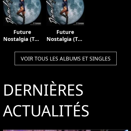
Future
Future
Nostalgia (The
Nostalgia (The
Moonlight
Moonlight
Edition)
Edition)
VOIR TOUS LES ALBUMS ET SINGLES
DERNIÈRES
ACTUALITÉS