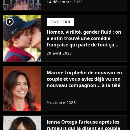
14 décembre 2023
player2
CINÉ SÉRIE
Homos, virilité, gender fluid : on
a enfin trouvé une comédie
française qui parle de tout ça
sans être super ringarde
20 avril 2023
Marine Lorphelin de nouveau en
couple et vous aviez déjà vu son
nouveau compagnon... à la télé
9 octobre 2023
Jenna Ortega furieuse après les
rumeurs qui la disent en couple