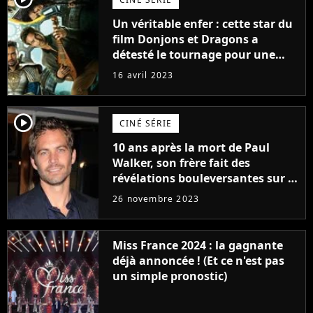
Un véritable enfer : cette star du
film Donjons et Dragons a
détesté le tournage pour une
raison très spéciale
16 avril 2023
player2
CINÉ SÉRIE
10 ans après la mort de Paul
Walker, son frère fait des
révélations bouleversantes sur la
réaction des acteurs de Fast and
26 novembre 2023
Furious
Miss France 2024 : la gagnante
déjà annoncée ! (Et ce n'est pas
un simple pronostic)