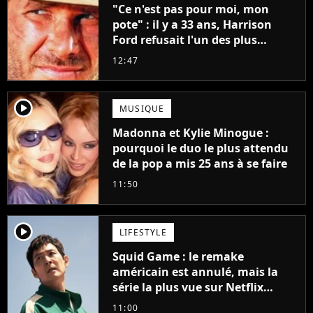
"Ce n'est pas pour moi, mon
pote" : il y a 33 ans, Harrison
Ford refusait l'un des plus
grands succès de tous les temps
12:47
player2
MUSIQUE
Madonna et Kylie Minogue :
pourquoi le duo le plus attendu
de la pop a mis 25 ans à se faire
11:50
player2
LIFESTYLE
Squid Game : le remake
américain est annulé, mais la
série la plus vue sur Netflix
pourrait avoir une version
11:00