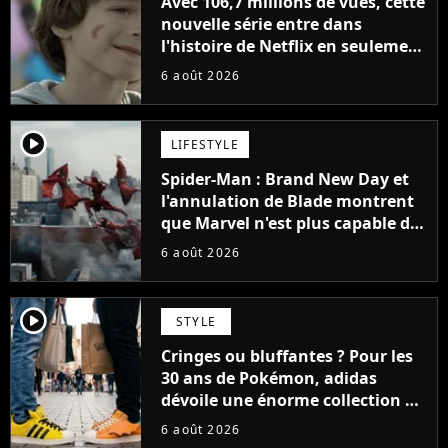
Avec 106,7 millions de vues, cette
nouvelle série entre dans
l'histoire de Netflix en seulement
48 jours
6 août 2026
player2
LIFESTYLE
Spider-Man : Brand New Day et
l'annulation de Blade montrent
que Marvel n'est plus capable de
faire quoi que ce soit de simple
6 août 2026
player2
STYLE
Cringes ou bluffantes ? Pour les
30 ans de Pokémon, adidas
dévoile une énorme collection de
sneakers et je ne sais pas quoi en
6 août 2026
penser