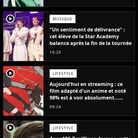
française
player2
MUSIQUE
"Un sentiment de délivrance" :
cet élève de la Star Academy
balance après la fin de la tournée
10:20
player2
LIFESTYLE
Aujourd'hui en streaming : ce
film adapté d'un anime et noté
98% est à voir absolument...
sinon vous ne comprendrez plus
09:24
la série
player2
LIFESTYLE