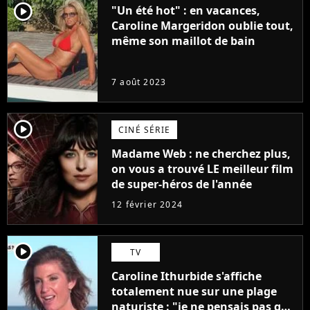
player2
"Un été hot" : en vacances,
Caroline Margeridon oublie tout,
même son maillot de bain
7 août 2023
player2
CINÉ SÉRIE
Madame Web : ne cherchez plus,
on vous a trouvé LE meilleur film
de super-héros de l'année
12 février 2024
player2
TV
Caroline Ithurbide s'affiche
totalement nue sur une plage
naturiste : "je ne pensais pas que