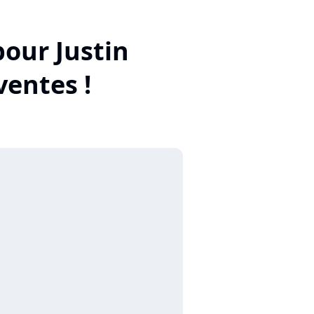
our Justin
ventes !