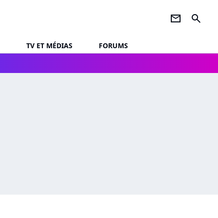
newsletter
search
TV ET MÉDIAS
FORUMS