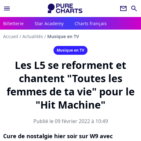
menu
newsletter
search
Billetterie
Star Academy
Charts français
Accueil
/
Actualités
/
Musique en TV
Musique en TV
Les L5 se reforment et
chantent "Toutes les
femmes de ta vie" pour le
"Hit Machine"
Publié le 09 février 2022 à 10:49
Cure de nostalgie hier soir sur W9 avec