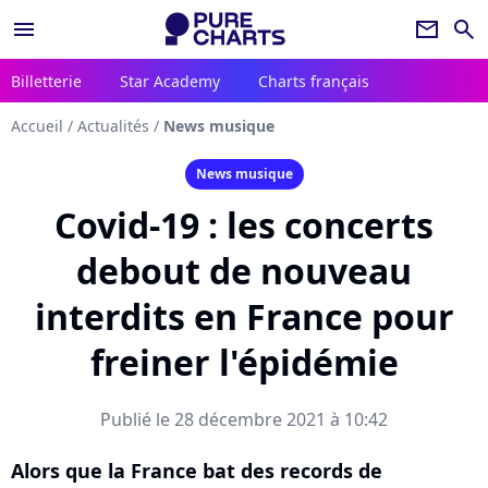
menu
newsletter
search
Billetterie
Star Academy
Charts français
Accueil
/
Actualités
/
News musique
News musique
Covid-19 : les concerts
debout de nouveau
interdits en France pour
freiner l'épidémie
Publié le 28 décembre 2021 à 10:42
Alors que la France bat des records de