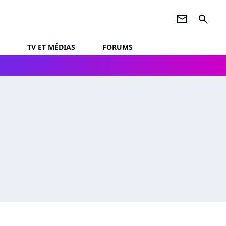
newsletter
search
TV ET MÉDIAS
FORUMS