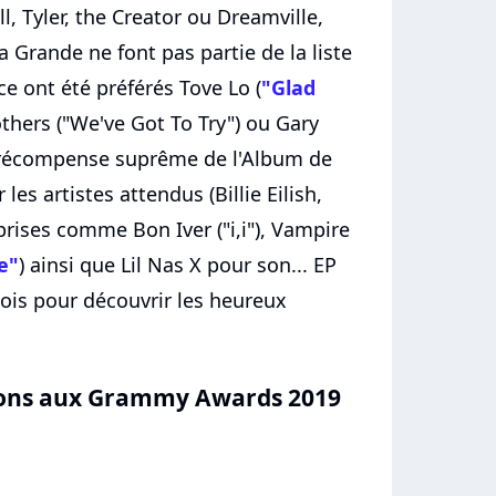
, Tyler, the Creator ou Dreamville,
na Grande ne font pas partie de la liste
ce ont été préférés Tove Lo (
"Glad
thers ("We've Got To Try") ou Gary
 la récompense suprême de l'Album de
es artistes attendus (Billie Eilish,
prises comme Bon Iver ("i,i"), Vampire
e"
) ainsi que Lil Nas X pour son... EP
ois pour découvrir les heureux
tions aux Grammy Awards 2019