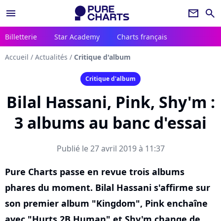
menu
newsletter
search
Billetterie
Star Academy
Charts français
Accueil
/
Actualités
/
Critique d'album
Critique d'album
Bilal Hassani, Pink, Shy'm :
3 albums au banc d'essai
Publié le 27 avril 2019 à 11:37
Pure Charts passe en revue trois albums
phares du moment. Bilal Hassani s'affirme sur
son premier album "Kingdom", Pink enchaîne
avec "Hurts 2B Human" et Shy'm change de