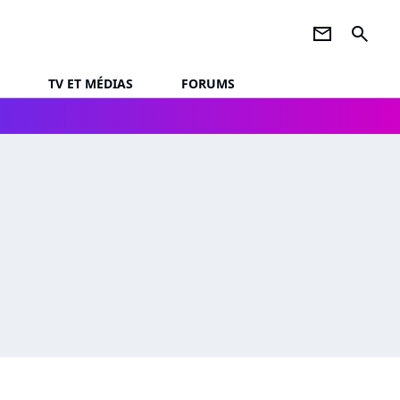
newsletter
search
TV ET MÉDIAS
FORUMS