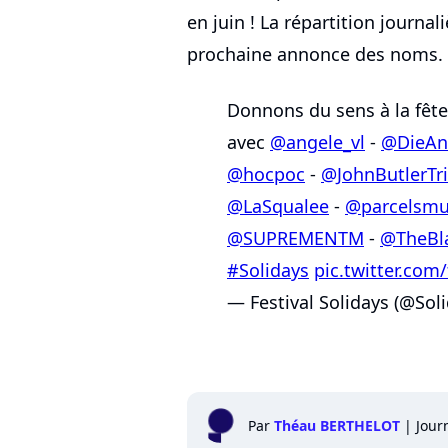
en juin ! La répartition journal
prochaine annonce des noms.
Donnons du sens à la fête 
avec
@angele_vl
-
@DieAn
@hocpoc
-
@JohnButlerTr
@LaSqualee
-
@parcelsmu
@SUPREMENTM
-
@TheBl
#Solidays
pic.twitter.co
— Festival Solidays (@Sol
Par
Théau BERTHELOT
|
Jour