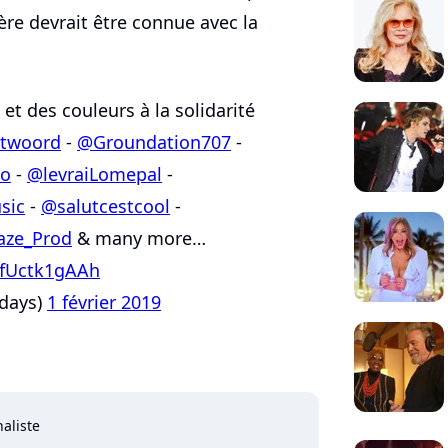
ière devrait être connue avec la
et des couleurs à la solidarité
twoord
-
@Groundation707
-
io
-
@levraiLomepal
-
sic
-
@salutcestcool
-
aze_Prod
& many more…
m/fUctk1gAAh
idays)
1 février 2019
naliste