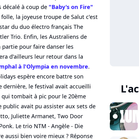
rs décalé à coup de
"Baby's on Fire"
 folle, la joyeuse troupe de Salut c'est
star du duo électro français The
er Trio. Enfin, les Australiens de
 partie pour faire danser les
ra d'ailleurs leur retour dans la
omphal à l'Olympia en novembre
.
lidays espère encore battre son
L'a
dernière, le festival avait accueilli
qui tombait à pic pour le 20ème
 public avait pu assister aux sets de
etto, Juliette Armanet, Two Door
onk. Le trio NTM - Angèle - Die
re aussi bien voire mieux ? Réponse