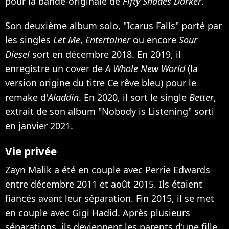
pour la bande-originale de
Fifty Shades Darker
.
Son deuxième album solo, "Icarus Falls" porté par
les singles
Let Me
,
Entertainer
ou encore
Sour
Diesel
sort en décembre 2018. En 2019, il
enregistre un cover de
A Whole New World
(la
version origine du titre Ce rêve bleu) pour le
remake d'
Aladdin
. En 2020, il sort le single
Better
,
extrait de son album "Nobody is Listening" sorti
en janvier 2021.
Vie privée
Zayn Malik a été en couple avec Perrie Edwards
entre décembre 2011 et août 2015. Ils étaient
fiancés avant leur séparation. Fin 2015,
il se met
en couple avec Gigi Hadid
. Après plusieurs
séparations,
ils deviennent les parents d'une fille,