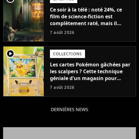
Ce soir à la télé : noté 24%, ce
film de science-fiction est
complètement raté, mais il
aurait pu être encore pire à
7 août 2026
cause de son acteur
player2
COLLECTIONS
Les cartes Pokémon gâchées par
les scalpers ? Cette technique
géniale d'un magasin pour
ruiner les revendeurs
7 août 2026
DERNIÈRES NEWS