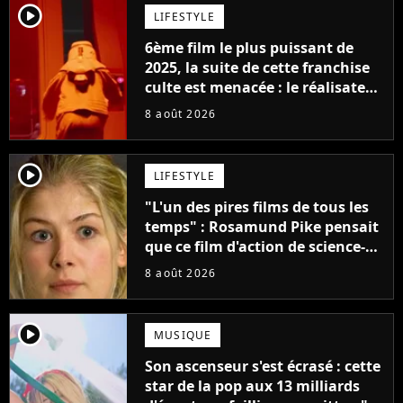
player2
LIFESTYLE
6ème film le plus puissant de
2025, la suite de cette franchise
culte est menacée : le réalisateur
claque la porte pour "différends
8 août 2026
créatifs"
player2
LIFESTYLE
"L'un des pires films de tous les
temps" : Rosamund Pike pensait
que ce film d'action de science-
fiction avec Dwayne Johnson
8 août 2026
mettrait fin à sa carrière
player2
MUSIQUE
Son ascenseur s'est écrasé : cette
star de la pop aux 13 milliards