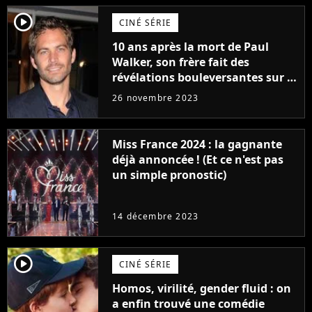
player2
CINÉ SÉRIE
10 ans après la mort de Paul
Walker, son frère fait des
révélations bouleversantes sur la
réaction des acteurs de Fast and
26 novembre 2023
Furious
Miss France 2024 : la gagnante
déjà annoncée ! (Et ce n'est pas
un simple pronostic)
14 décembre 2023
player2
CINÉ SÉRIE
Homos, virilité, gender fluid : on
a enfin trouvé une comédie