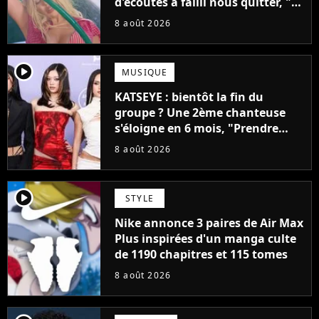
d'écoutes a failli nous quitter, "Je
pensais ne plus jamais chanter"
8 août 2026
player2
MUSIQUE
KATSEYE : bientôt la fin du
groupe ? Une 2ème chanteuse
s'éloigne en 6 mois, "Prendre
cette décision n’a pas été facile"
8 août 2026
player2
STYLE
Nike annonce 3 paires de Air Max
Plus inspirées d'un manga culte
de 1190 chapitres et 115 tomes
8 août 2026