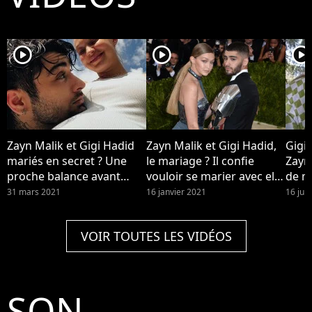
player2
player2
player2
Zayn Malik et Gigi Hadid
Zayn Malik et Gigi Hadid,
Gigi
mariés en secret ? Une
le mariage ? Il confie
Zayn
proche balance avant
vouloir se marier avec elle
de me
d'assurer s'être trompée
dans sa nouvelle chanson
enfi
31 mars 2021
16 janvier 2021
16 juil
When Love's Around de
son nouvel album
VOIR TOUTES LES VIDÉOS
"Nobody is Listening"
SON