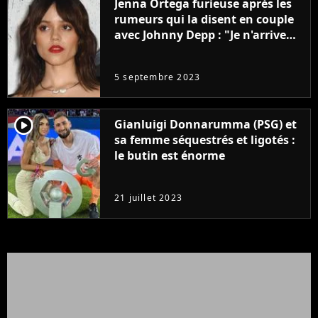
Jenna Ortega furieuse après les
rumeurs qui la disent en couple
avec Johnny Depp : "Je n'arrive
même pas..."
5 septembre 2023
player2
Gianluigi Donnarumma (PSG) et
sa femme séquestrés et ligotés :
le butin est énorme
21 juillet 2023