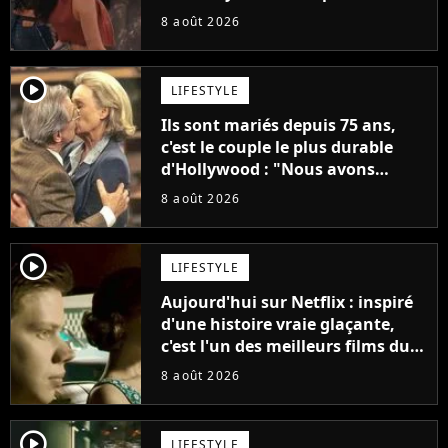
annonce son premier album,
8 août 2026
"C'est tellement puissant"
player2
LIFESTYLE
Ils sont mariés depuis 75 ans,
c'est le couple le plus durable
d'Hollywood : "Nous avons
avancé jour après jour, et les
8 août 2026
jours se sont transformés en
décennies"
player2
LIFESTYLE
Aujourd'hui sur Netflix : inspiré
d'une histoire vraie glaçante,
c'est l'un des meilleurs films du
21ème siècle
8 août 2026
player2
LIFESTYLE