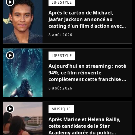
player2
LIFESTYLE
Après le carton de Michael,
Jaafar Jackson annoncé au
casting d'un film d'action avec
Will Smith
8 août 2026
player2
LIFESTYLE
Aujourd'hui en streaming : noté
94%, ce film réinvente
complètement cette franchise de
science-fiction vieille de 40 ans
8 août 2026
player2
MUSIQUE
Après Marine et Helena Bailly,
cette candidate de la Star
Academy adorée du public