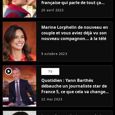
française qui parle de tout ça
sans être super ringarde
20 avril 2023
Marine Lorphelin de nouveau en
couple et vous aviez déjà vu son
nouveau compagnon... à la télé
9 octobre 2023
player2
TV
Quotidien : Yann Barthès
débauche un journaliste star de
France 5, ce que cela va changer
à la rentrée
22 mai 2023