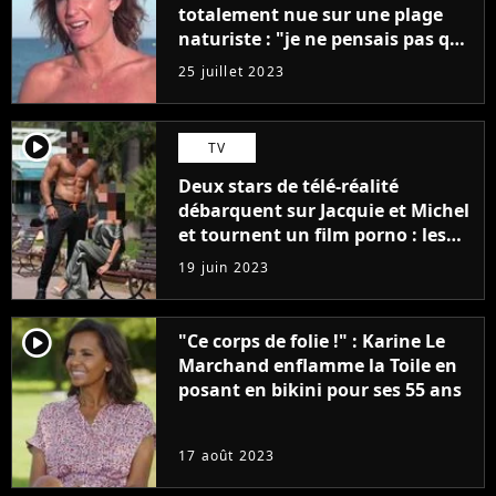
totalement nue sur une plage
naturiste : "je ne pensais pas que
j'arriverais à le faire..."
25 juillet 2023
player2
TV
Deux stars de télé-réalité
débarquent sur Jacquie et Michel
et tournent un film porno : les
premières images du tournage
19 juin 2023
(exclu)
player2
"Ce corps de folie !" : Karine Le
Marchand enflamme la Toile en
posant en bikini pour ses 55 ans
17 août 2023