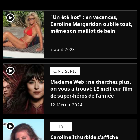
player2
"Un été hot" : en vacances,
Caroline Margeridon oublie tout,
même son maillot de bain
7 août 2023
player2
CINÉ SÉRIE
Madame Web : ne cherchez plus,
on vous a trouvé LE meilleur film
de super-héros de l'année
12 février 2024
player2
TV
Caroline Ithurbide s'affiche