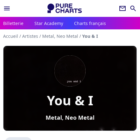
menu
newsletter
search
Billetterie
Star Academy
Charts français
Accueil
/
Artistes
/
Metal, Neo Metal
/
You & I
You & I
Metal, Neo Metal