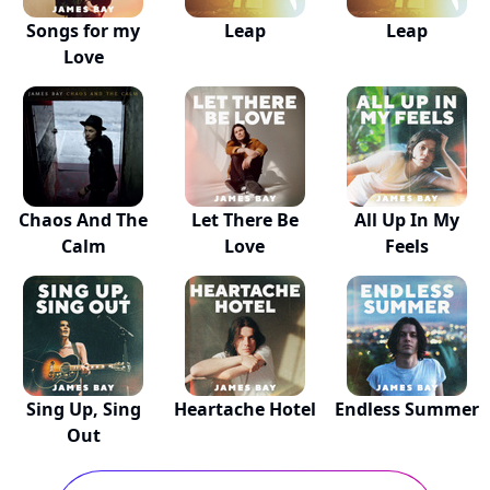
Songs for my
Leap
Leap
Love
Chaos And The
Let There Be
All Up In My
Calm
Love
Feels
Sing Up, Sing
Heartache Hotel
Endless Summer
Out