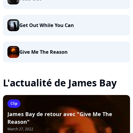
Get Out While You Can
Give Me The Reason
L'actualité de James Bay
Clip
James Bay de retour avec "Give Me The
Reason"
March 27, 2022