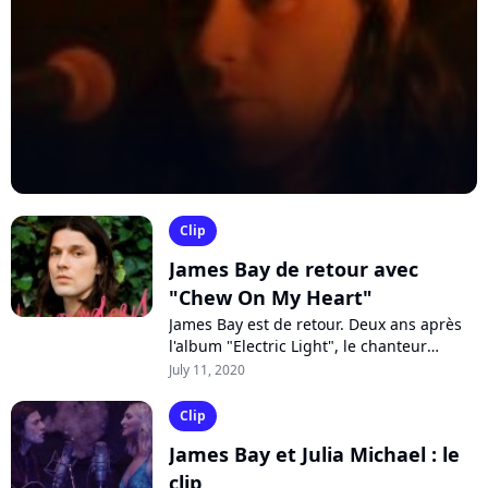
Clip
James Bay de retour avec
"Chew On My Heart"
James Bay est de retour. Deux ans après
l'album "Electric Light", le chanteur
anglais dévoile "Chew On My Heart", un
July 11, 2020
nouveau single séduisant à mi-chemin...
Clip
James Bay et Julia Michael : le
clip