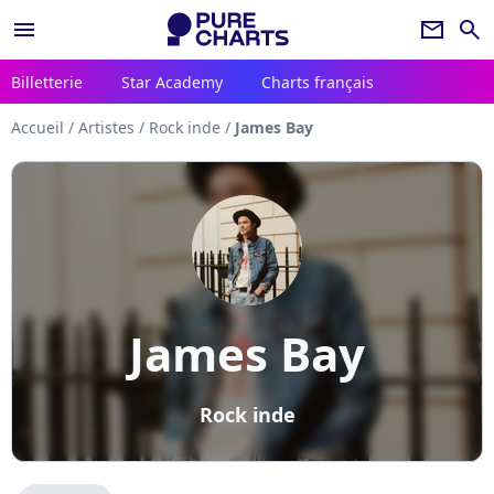
menu
newsletter
search
Billetterie
Star Academy
Charts français
Accueil
/
Artistes
/
Rock inde
/
James Bay
James Bay
Rock inde