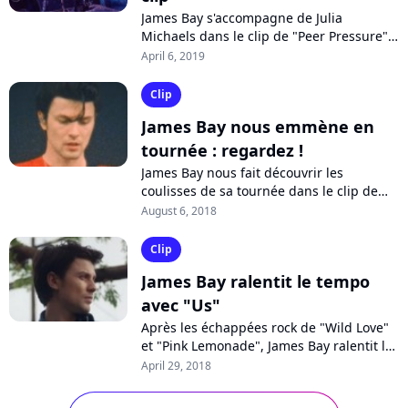
James Bay s'accompagne de Julia
Michaels dans le clip de "Peer Pressure",
un duo inédit qui devance les concerts
April 6, 2019
que donneront chacun des deux
artistes...
Clip
James Bay nous emmène en
tournée : regardez !
James Bay nous fait découvrir les
coulisses de sa tournée dans le clip de
"Just for Tonight". Naviguant entre folk et
August 6, 2018
rock, le chanteur anglais opère...
Clip
James Bay ralentit le tempo
avec "Us"
Après les échappées rock de "Wild Love"
et "Pink Lemonade", James Bay ralentit le
tempo avec "Us", un titre plein d'espoir
April 29, 2018
qui revient à ses racines folk....