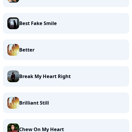
Best Fake Smile
Better
Break My Heart Right
Brilliant Still
Chew On My Heart