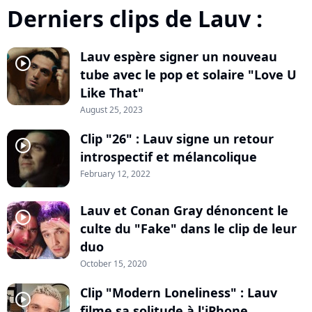
Derniers clips de Lauv :
Lauv espère signer un nouveau
player2
tube avec le pop et solaire "Love U
Like That"
August 25, 2023
Clip "26" : Lauv signe un retour
player2
introspectif et mélancolique
February 12, 2022
Lauv et Conan Gray dénoncent le
player2
culte du "Fake" dans le clip de leur
duo
October 15, 2020
Clip "Modern Loneliness" : Lauv
player2
filme sa solitude à l'iPhone