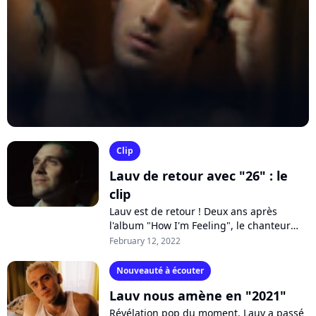
Clip
Lauv de retour avec "26" : le
clip
Lauv est de retour ! Deux ans après
l'album "How I'm Feeling", le chanteur
américain est de retour avec "26", un titre
February 12, 2022
personnel où il évoque ses failles...
Nouveauté à écouter
Lauv nous amène en "2021"
Révélation pop du moment, Lauv a passé