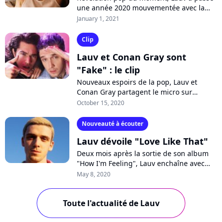
une année 2020 mouvementée avec la
sortie de son premier album, quelques
January 1, 2021
semaines avant la crise sanitaire
mondiale....
Clip
Lauv et Conan Gray sont
"Fake" : le clip
Nouveaux espoirs de la pop, Lauv et
Conan Gray partagent le micro sur
l'irrésistible single "Fake" et son clip
October 15, 2020
tourné dans plusieurs décors factices....
Nouveauté à écouter
Lauv dévoile "Love Like That"
Deux mois après la sortie de son album
"How I'm Feeling", Lauv enchaîne avec
"Love Like That", une ballade intime et
May 8, 2020
poignante. A découvrir sur Pure Charts...
Toute l'actualité de Lauv