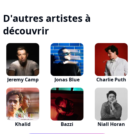
D'autres artistes à
découvrir
Jeremy Camp
Jonas Blue
Charlie Puth
Khalid
Bazzi
Niall Horan