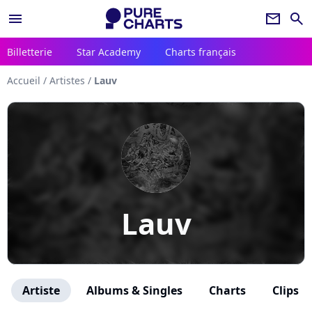
menu
newsletter
search
Billetterie
Star Academy
Charts français
Accueil
/
Artistes
/
Lauv
Lauv
Artiste
Albums & Singles
Charts
Clips