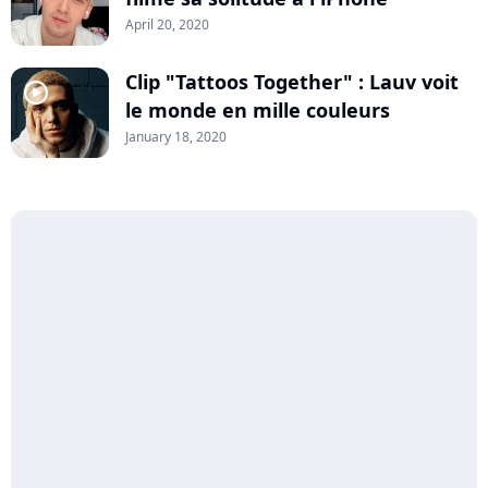
April 20, 2020
Clip "Tattoos Together" : Lauv voit
player2
le monde en mille couleurs
January 18, 2020