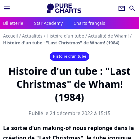
menu
newsletter
search
Billetterie
Star Academy
Charts français
Accueil
/
Actualités
/
Histoire d'un tube
/
Actualité de Wham!
/
Histoire d'un tube : "Last Christmas" de Wham! (1984)
Histoire d'un tube
Histoire d'un tube : "Last
Christmas" de Wham!
(1984)
Publié le 24 décembre 2022 à 15:15
La sortie d'un making-of nous replonge dans la
création de "Last Christmas", le tube iconique