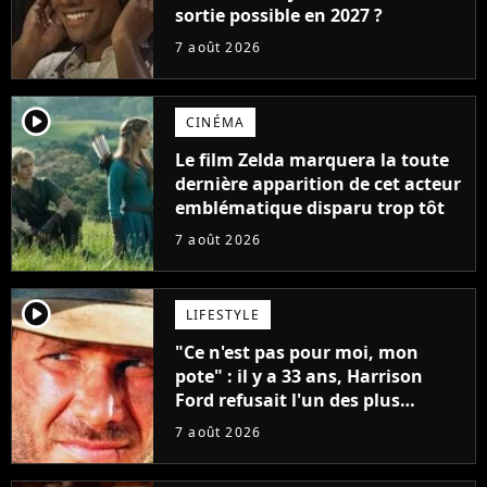
sortie possible en 2027 ?
7 août 2026
player2
CINÉMA
Le film Zelda marquera la toute
dernière apparition de cet acteur
emblématique disparu trop tôt
7 août 2026
player2
LIFESTYLE
"Ce n'est pas pour moi, mon
pote" : il y a 33 ans, Harrison
Ford refusait l'un des plus
grands succès de tous les temps
7 août 2026