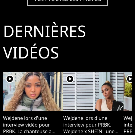
Womenswear
Womenswear
Wo
Spring/Summer 2023 in
Spring/Summer 2023 in
Spr
Milan, Italy on
Milan, Italy on
Mil
September 20, 2022.
September 20, 2022.
Sep
DERNIÈRES
Photo by Marco
Photo by Marco
Pho
Piovanotto/ABACAPRESS.COM
Piovanotto/ABACAPRESS.COM
Pio
VIDÉOS
player2
player2
player2
Wejdene lors d'une
Wejdene lors d'une
Wejd
interview vidéo pour
interview pour PRBK.
inte
PRBK. La chanteuse a
Wejdene x SHEIN : une
PRBK