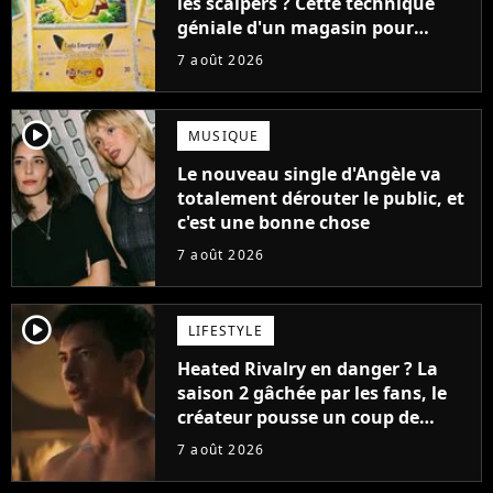
les scalpers ? Cette technique
géniale d'un magasin pour
ruiner les revendeurs
7 août 2026
player2
MUSIQUE
Le nouveau single d'Angèle va
totalement dérouter le public, et
c'est une bonne chose
7 août 2026
player2
LIFESTYLE
Heated Rivalry en danger ? La
saison 2 gâchée par les fans, le
créateur pousse un coup de
gueule
7 août 2026