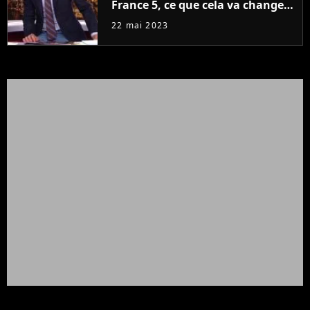
France 5, ce que cela va changer
à la rentrée
22 mai 2023