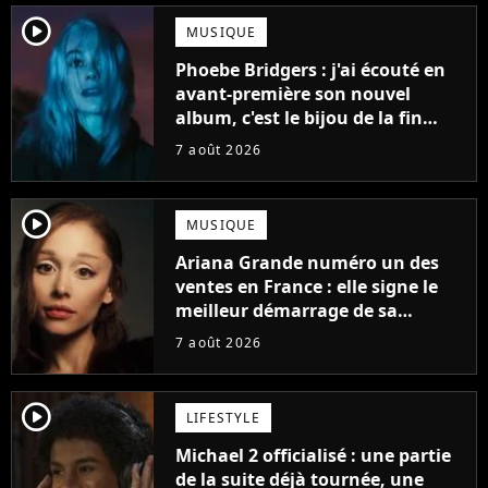
player2
MUSIQUE
Phoebe Bridgers : j'ai écouté en
avant-première son nouvel
album, c'est le bijou de la fin
d'été
7 août 2026
player2
MUSIQUE
Ariana Grande numéro un des
ventes en France : elle signe le
meilleur démarrage de sa
carrière avec son album Petal
7 août 2026
player2
LIFESTYLE
Michael 2 officialisé : une partie
de la suite déjà tournée, une