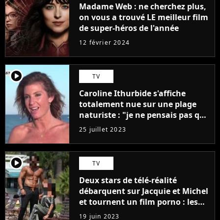
Madame Web : ne cherchez plus,
on vous a trouvé LE meilleur film
de super-héros de l'année
12 février 2024
player2
TV
Caroline Ithurbide s'affiche
totalement nue sur une plage
naturiste : "je ne pensais pas que
j'arriverais à le faire..."
25 juillet 2023
player2
TV
Deux stars de télé-réalité
débarquent sur Jacquie et Michel
et tournent un film porno : les
premières images du tournage
19 juin 2023