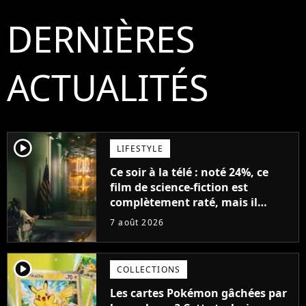
DERNIÈRES
ACTUALITÉS
player2
LIFESTYLE
Ce soir à la télé : noté 24%, ce
film de science-fiction est
complètement raté, mais il
aurait pu être encore pire à
7 août 2026
cause de son acteur
player2
COLLECTIONS
Les cartes Pokémon gâchées par