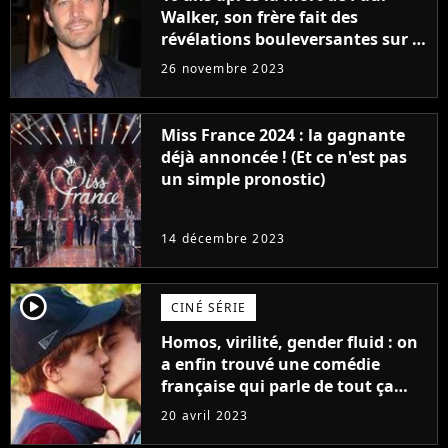
Walker, son frère fait des
révélations bouleversantes sur la
réaction des acteurs de Fast and
26 novembre 2023
Furious
Miss France 2024 : la gagnante
déjà annoncée ! (Et ce n'est pas
un simple pronostic)
14 décembre 2023
player2
CINÉ SÉRIE
Homos, virilité, gender fluid : on
a enfin trouvé une comédie
française qui parle de tout ça
sans être super ringarde
20 avril 2023