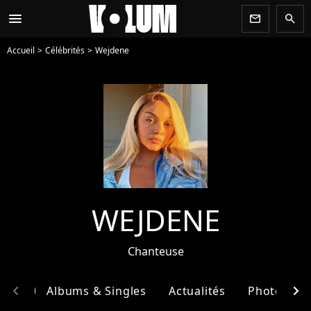
menu
newsletter
search
Accueil
Célébrités
Wejdene
WEJDENE
Chanteuse
chevron_left
chevron_right
phie
Albums & Singles
Actualités
Photos