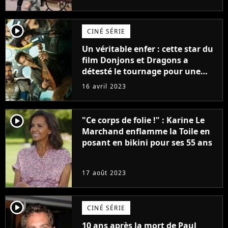
(exclu)
player2
CINÉ SÉRIE
Un véritable enfer : cette star du
film Donjons et Dragons a
détesté le tournage pour une
raison très spéciale
16 avril 2023
player2
"Ce corps de folie !" : Karine Le
Marchand enflamme la Toile en
posant en bikini pour ses 55 ans
17 août 2023
player2
CINÉ SÉRIE
10 ans après la mort de Paul