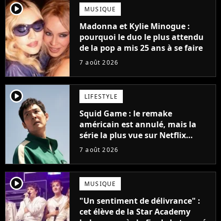
player2
MUSIQUE
Madonna et Kylie Minogue :
pourquoi le duo le plus attendu
de la pop a mis 25 ans à se faire
7 août 2026
player2
LIFESTYLE
Squid Game : le remake
américain est annulé, mais la
série la plus vue sur Netflix
pourrait avoir une version
7 août 2026
française
player2
MUSIQUE
"Un sentiment de délivrance" :
cet élève de la Star Academy