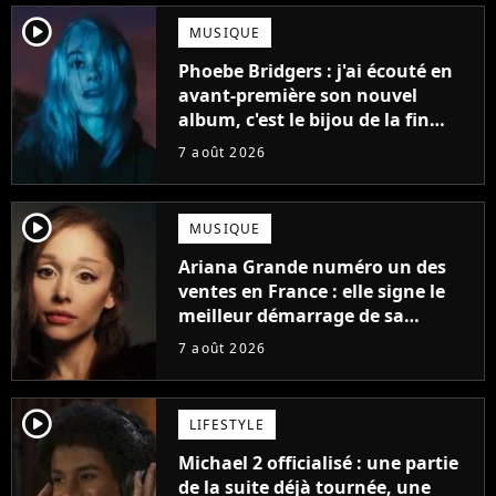
player2
MUSIQUE
Phoebe Bridgers : j'ai écouté en
avant-première son nouvel
album, c'est le bijou de la fin
d'été
7 août 2026
player2
MUSIQUE
Ariana Grande numéro un des
ventes en France : elle signe le
meilleur démarrage de sa
carrière avec son album Petal
7 août 2026
player2
LIFESTYLE
Michael 2 officialisé : une partie
de la suite déjà tournée, une