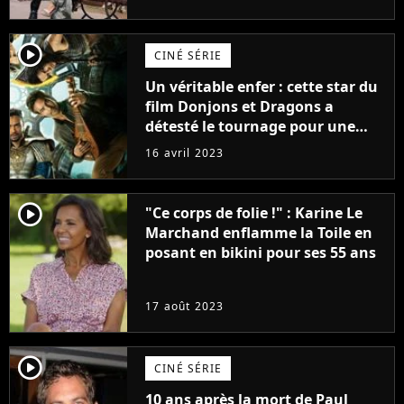
(exclu)
player2
CINÉ SÉRIE
Un véritable enfer : cette star du
film Donjons et Dragons a
détesté le tournage pour une
raison très spéciale
16 avril 2023
player2
"Ce corps de folie !" : Karine Le
Marchand enflamme la Toile en
posant en bikini pour ses 55 ans
17 août 2023
player2
CINÉ SÉRIE
10 ans après la mort de Paul