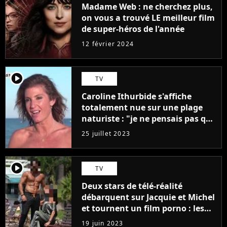
Madame Web : ne cherchez plus,
on vous a trouvé LE meilleur film
de super-héros de l'année
12 février 2024
player2
TV
Caroline Ithurbide s'affiche
totalement nue sur une plage
naturiste : "je ne pensais pas que
j'arriverais à le faire..."
25 juillet 2023
player2
TV
Deux stars de télé-réalité
débarquent sur Jacquie et Michel
et tournent un film porno : les
premières images du tournage
19 juin 2023