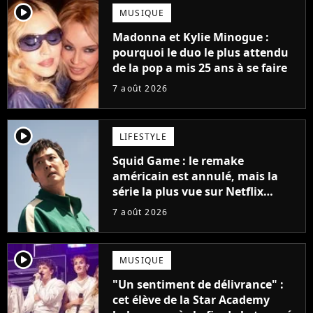
player2
MUSIQUE
Madonna et Kylie Minogue :
pourquoi le duo le plus attendu
de la pop a mis 25 ans à se faire
7 août 2026
player2
LIFESTYLE
Squid Game : le remake
américain est annulé, mais la
série la plus vue sur Netflix
pourrait avoir une version
7 août 2026
française
player2
MUSIQUE
"Un sentiment de délivrance" :
cet élève de la Star Academy