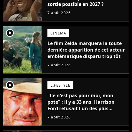
sortie possible en 2027 ?
7 août 2026
player2
CINÉMA
Le film Zelda marquera la toute
dernière apparition de cet acteur
emblématique disparu trop tôt
7 août 2026
player2
LIFESTYLE
"Ce n'est pas pour moi, mon
pote" : il y a 33 ans, Harrison
Ford refusait l'un des plus
grands succès de tous les temps
7 août 2026