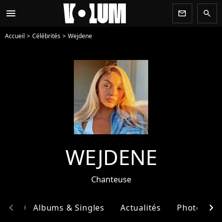
menu
newsletter
search
Accueil
Célébrités
Wejdene
WEJDENE
Chanteuse
chevron_left
chevron_right
phie
Albums & Singles
Actualités
Photos