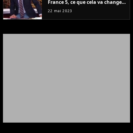
France 5, ce que cela va changer
à la rentrée
22 mai 2023