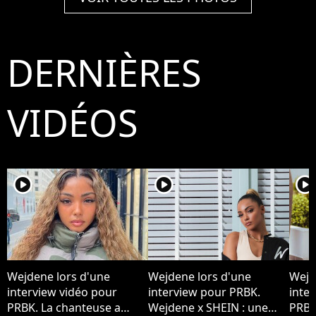
Womenswear
Womenswear
Wo
Spring/Summer 2023 in
Spring/Summer 2023 in
Spr
Milan, Italy on
Milan, Italy on
Mil
September 20, 2022.
September 20, 2022.
Sep
DERNIÈRES
Photo by Marco
Photo by Marco
Pho
Piovanotto/ABACAPRESS.COM
Piovanotto/ABACAPRESS.COM
Pio
VIDÉOS
player2
player2
player2
Wejdene lors d'une
Wejdene lors d'une
Wejd
interview vidéo pour
interview pour PRBK.
inte
PRBK. La chanteuse a
Wejdene x SHEIN : une
PRBK