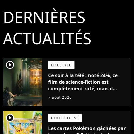
DERNIÈRES
ACTUALITÉS
player2
LIFESTYLE
Ce soir à la télé : noté 24%, ce
film de science-fiction est
complètement raté, mais il
aurait pu être encore pire à
7 août 2026
cause de son acteur
player2
COLLECTIONS
Les cartes Pokémon gâchées par