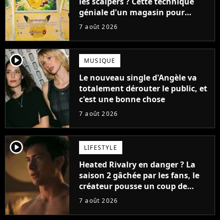
les scalpers ? Cette technique
géniale d'un magasin pour
ruiner les revendeurs
7 août 2026
player2
MUSIQUE
Le nouveau single d'Angèle va
totalement dérouter le public, et
c'est une bonne chose
7 août 2026
player2
LIFESTYLE
Heated Rivalry en danger ? La
saison 2 gâchée par les fans, le
créateur pousse un coup de
gueule
7 août 2026