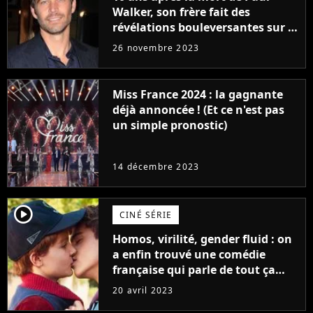
Walker, son frère fait des
révélations bouleversantes sur la
réaction des acteurs de Fast and
26 novembre 2023
Furious
Miss France 2024 : la gagnante
déjà annoncée ! (Et ce n'est pas
un simple pronostic)
14 décembre 2023
player2
CINÉ SÉRIE
Homos, virilité, gender fluid : on
a enfin trouvé une comédie
française qui parle de tout ça
sans être super ringarde
20 avril 2023