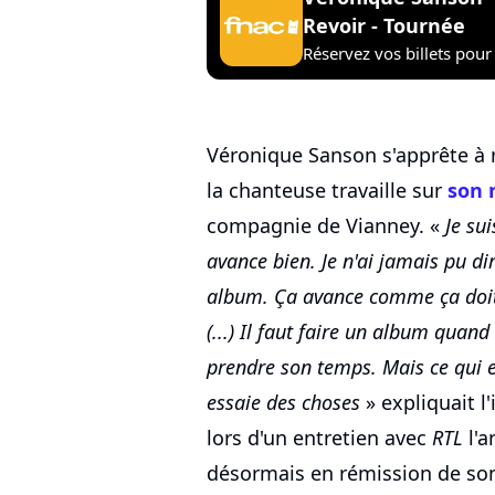
Revoir - Tournée
Réservez vos billets pour 
Véronique Sanson s'apprête à r
la chanteuse travaille sur
son 
compagnie de Vianney. «
Je su
avance bien. Je n'ai jamais pu di
album. Ça avance comme ça doit a
(...) Il faut faire un album quand o
prendre son temps. Mais ce qui e
essaie des choses
» expliquait l
lors d'un entretien avec
RTL
l'a
désormais en rémission de s