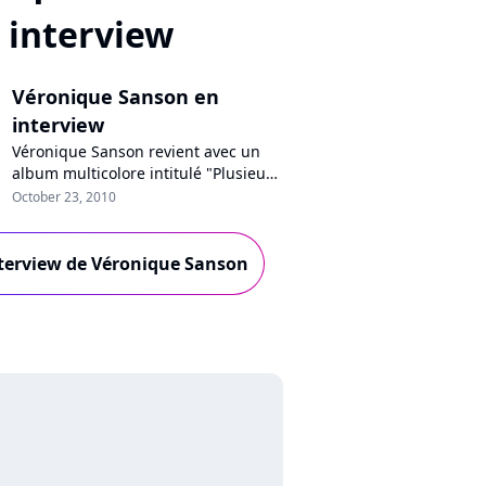
interview
Véronique Sanson en
interview
Véronique Sanson revient avec un
album multicolore intitulé "Plusieurs
lunes", dans les bacs et en
October 23, 2010
téléchargement sur toutes les
plateformes lundi prochain, le 25
octobre. Souriante comme toujours,
interview de Véronique Sanson
disponible et chaleureuse : nous
l'avons rencontrée, à quelques mois
d'un Olympia et d'une tournée dans
toute...