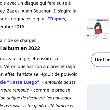
ois avec un disque qui fera suite à
y, Zaz ou Alain Souchon. Il s'agira là
sons originales depuis
"Dignes,
vembre 2016.
ain de se charger...
l album en 2022
ouveau single, et ensuite sa
Lire l'
s, Véronique Sanson a d'ores et déjà
 effet, l'artiste se réjouit de pouvoir
cle "Hasta Luego"
, «
entourée de ses
ertoire remanié
» comme le précise
ion unique de découvrir les nouveaux
e retrouver cette générosité intacte et