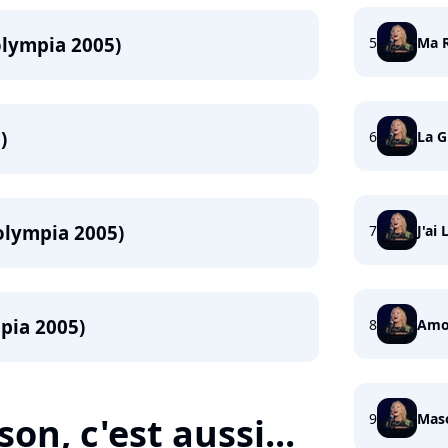
olympia 2005)
5
Ma 
)
6
La G
(olympia 2005)
7
J'ai
pia 2005)
8
Amo
9
Mas
n, c'est aussi...