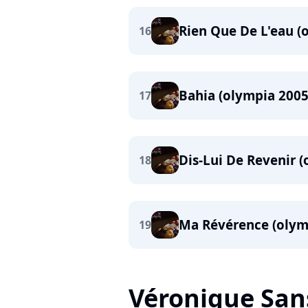
Rien Que De L'eau (
16
Bahia (olympia 2005
17
Dis-Lui De Revenir 
18
Ma Révérence (olym
19
Véronique Sanso