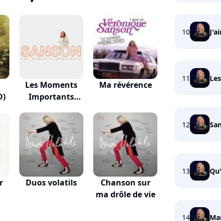
10
J'a
11
Les
Les Moments
Ma révérence
D)
Importants
(doubl...
12
Sa
13
Qu
r
Duos volatils
Chanson sur
ma drôle de vie
14
Mar