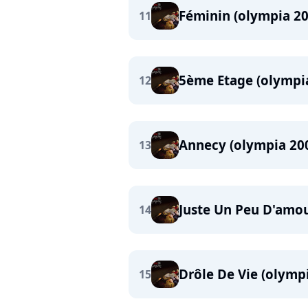
Féminin (olympia 20
11
5ème Etage (olympi
12
Annecy (olympia 20
13
Juste Un Peu D'amou
14
Drôle De Vie (olymp
15