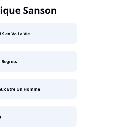
ique Sanson
i S'en Va La Vie
 Regrets
Veux Etre Un Homme
h