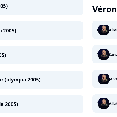
05)
Véron
a 2005)
1
Ains
05)
2
Sans
r (olympia 2005)
3
Je 
ia 2005)
4
Alla