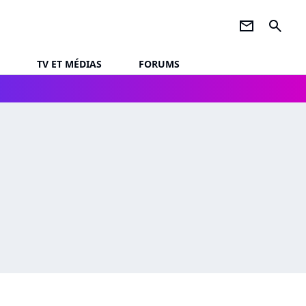
newsletter
search
TV ET MÉDIAS
FORUMS