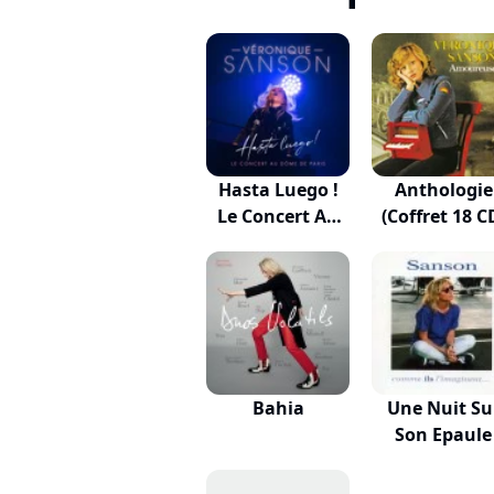
Hasta Luego !
Anthologie
Le Concert Au
(Coffret 18 C
D...
Bahia
Une Nuit Su
Son Epaule