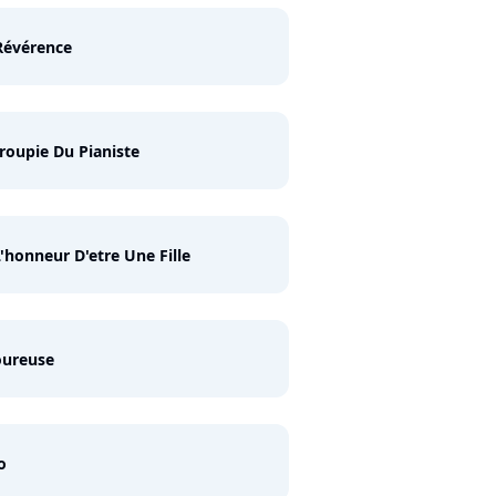
Révérence
roupie Du Pianiste
 L'honneur D'etre Une Fille
ureuse
o