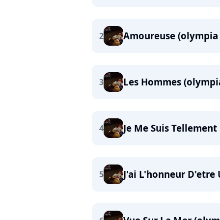
Amoureuse (olympia 
2
Les Hommes (olympi
3
Je Me Suis Tellemen
4
J'ai L'honneur D'etre
5