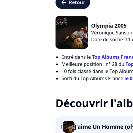
arrow_left
Retour
Olympia 2005
Véronique Sanson
Date de sortie: 11
Entré dans le
Top Albums Franc
Meilleure position : n° 28 du
To
10 fois classé dans le Top Albu
Sorti du Top Albums France
le 
Découvrir l'a
J'aime Un Homme (ol
1