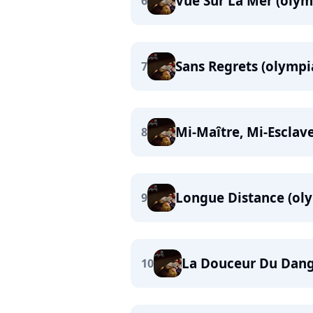
Vue Sur La Mer (olym
6
Sans Regrets (olympi
7
Mi-Maître, Mi-Esclav
8
Longue Distance (ol
9
La Douceur Du Dang
10