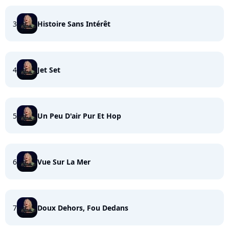
3
Histoire Sans Intérêt
4
Jet Set
5
Un Peu D'air Pur Et Hop
6
Vue Sur La Mer
7
Doux Dehors, Fou Dedans