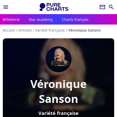
menu
newsletter
search
Billetterie
Star Academy
Charts français
Accueil
/
Artistes
/
Variété française
/
Véronique Sanson
Véronique
Sanson
Variété française