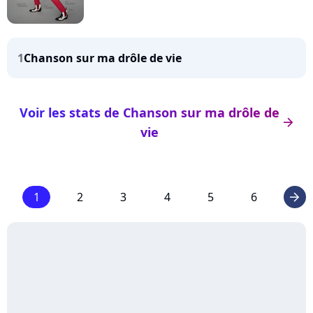
1
Chanson sur ma drôle de vie
Voir les stats de Chanson sur ma drôle de
arrow_right
vie
1
2
3
4
5
6
arrow_right