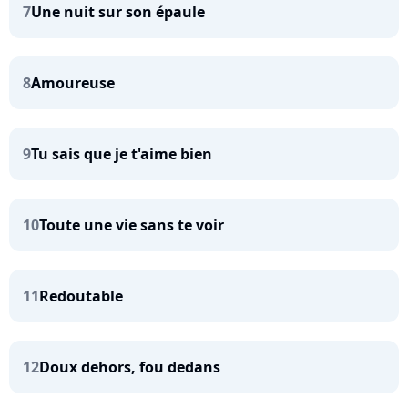
7
Une nuit sur son épaule
8
Amoureuse
9
Tu sais que je t'aime bien
10
Toute une vie sans te voir
11
Redoutable
12
Doux dehors, fou dedans