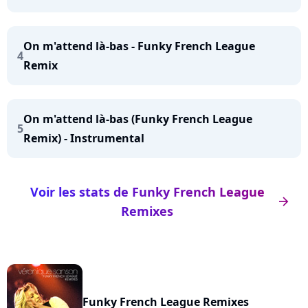
On m'attend là-bas - Funky French League
4
Remix
On m'attend là-bas (Funky French League
5
Remix) - Instrumental
Voir les stats de Funky French League
arrow_right
Remixes
Funky French League Remixes