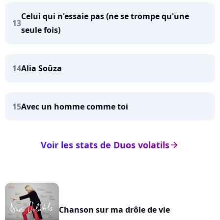
Celui qui n'essaie pas (ne se trompe qu'une
13
seule fois)
14
Alia Soûza
15
Avec un homme comme toi
Voir les stats de Duos volatils
arrow_right
Chanson sur ma drôle de vie