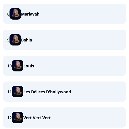
8
Mariavah
9
Bahia
10
Louis
11
Les Délices D'hollywood
12
Vert Vert Vert