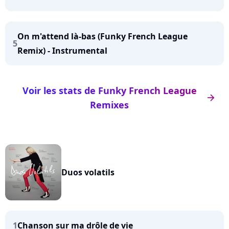
On m'attend là-bas (Funky French League
5
Remix) - Instrumental
Voir les stats de Funky French League
arrow_right
Remixes
Duos volatils
1
Chanson sur ma drôle de vie