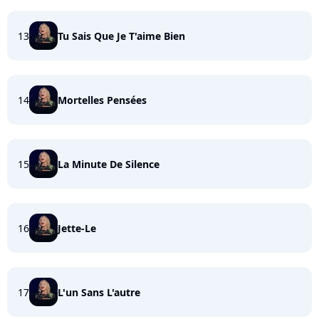
13
Tu Sais Que Je T'aime Bien
14
Mortelles Pensées
15
La Minute De Silence
16
Jette-Le
17
L'un Sans L'autre