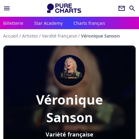
menu
newsletter
search
Billetterie
Star Academy
Charts français
Accueil
/
Artistes
/
Variété française
/
Véronique Sanson
Véronique
Sanson
Variété française