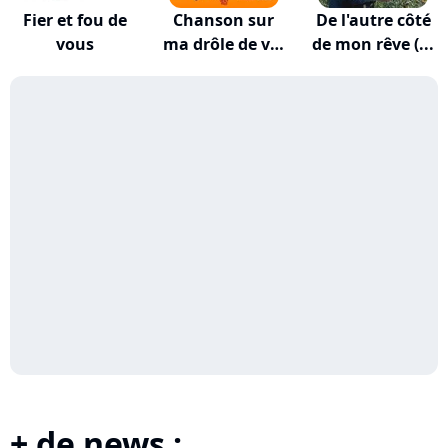
Fier et fou de
Chanson sur
De l'autre côté
vous
ma drôle de vie
de mon rêve (...
(...
+ de news :