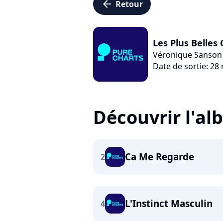
arrow_left
Retour
Les Plus Belles
Véronique Sanson
Date de sortie: 28
Découvrir l'a
Ca Me Regarde
2
L'Instinct Masculin
4