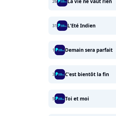
La vie ne vaut rien
26
L'Eté Indien
31
Demain sera parfait
1
C'est bientôt la fin
3
Toi et moi
5