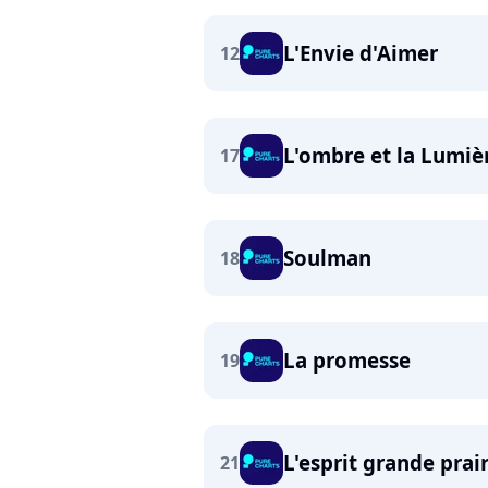
L'Envie d'Aimer
12
L'ombre et la Lumiè
17
Soulman
18
La promesse
19
L'esprit grande prai
21