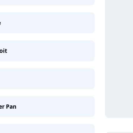
e
oit
er Pan