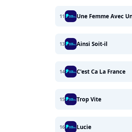
Une Femme Avec Un
11
Ainsi Soit-il
13
C'est Ca La France
14
Trop Vite
15
Lucie
16