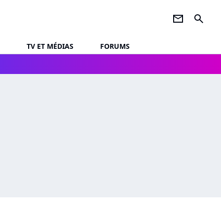
newsletter
search
TV ET MÉDIAS
FORUMS