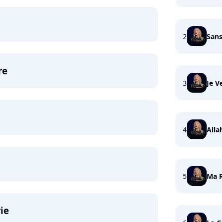
2
Sans
re
3
Je 
4
Alla
5
Ma 
rie