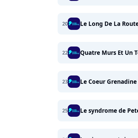
Le Long De La Rout
20
Quatre Murs Et Un T
22
Le Coeur Grenadine
23
Le syndrome de Pet
25