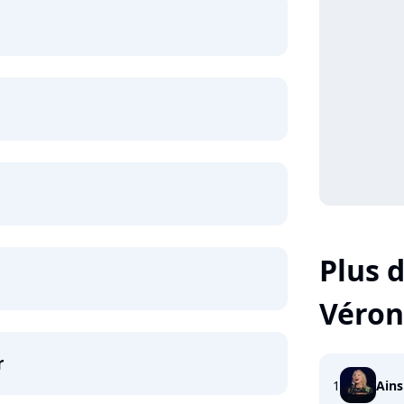
Plus d
Véron
r
1
Ains