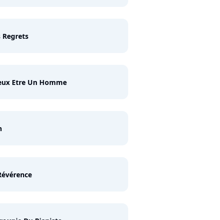
 Regrets
Veux Etre Un Homme
h
Révérence