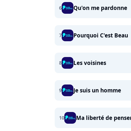
Qu'on me pardonne
6
Pourquoi C'est Beau
7
Les voisines
8
Je suis un homme
9
Ma liberté de pense
10