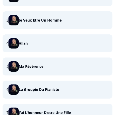
3
Je Veux Etre Un Homme
4
Allah
5
Ma Révérence
6
La Groupie Du Pianiste
7
J'ai L'honneur D'etre Une Fille