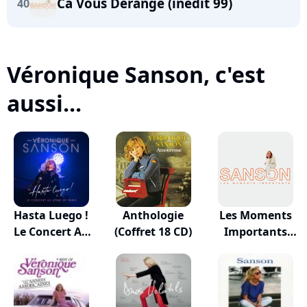
Ca Vous Dérange (inédit 99)
40
Véronique Sanson, c'est
aussi...
Hasta Luego !
Anthologie
Les Moments
Le Concert Au
(Coffret 18 CD)
Importants
D...
(doubl...