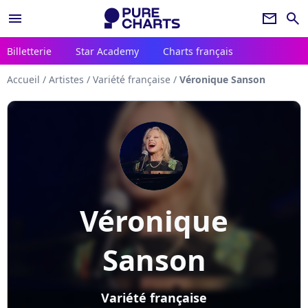
menu
newsletter
search
Billetterie
Star Academy
Charts français
Accueil
/
Artistes
/
Variété française
/
Véronique Sanson
Véronique
Sanson
Variété française