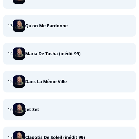
13
Qu'on Me Pardonne
14
Maria De Tusha (inédit 99)
15
Dans La Même Ville
16
Jet Set
17
Clapotis De Soleil (inédit 99)