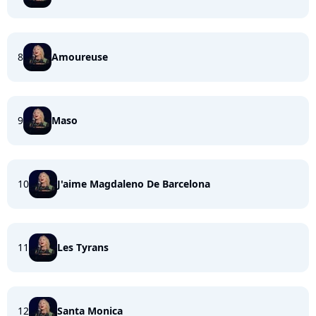
8
Amoureuse
9
Maso
10
J'aime Magdaleno De Barcelona
11
Les Tyrans
12
Santa Monica