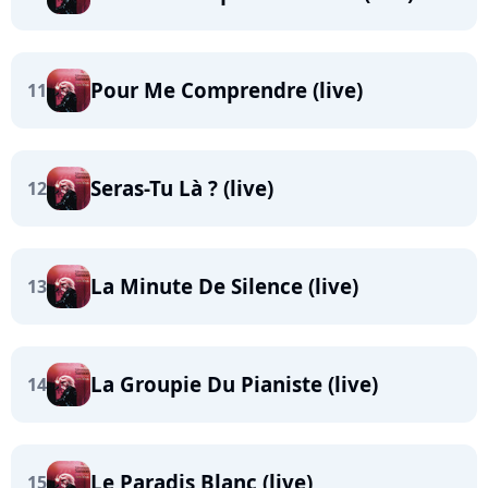
Pour Me Comprendre (live)
11
Seras-Tu Là ? (live)
12
La Minute De Silence (live)
13
La Groupie Du Pianiste (live)
14
Le Paradis Blanc (live)
15