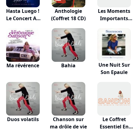
Hasta Luego !
Anthologie
Les Moments
Le Concert Au
(Coffret 18 CD)
Importants
D...
(doubl...
Une Nuit Sur
Ma révérence
Bahia
Son Epaule
Duos volatils
Chanson sur
Le Coffret
ma drôle de vie
Essentiel En
Public