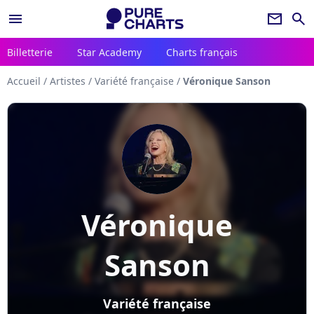
menu
newsletter
search
Billetterie
Star Academy
Charts français
Accueil
/
Artistes
/
Variété française
/
Véronique Sanson
Véronique
Sanson
Variété française