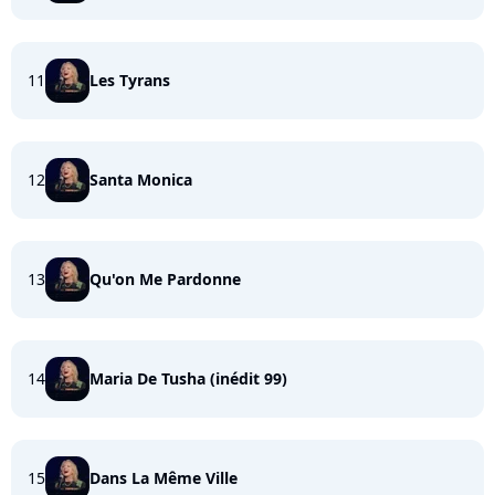
11
Les Tyrans
12
Santa Monica
13
Qu'on Me Pardonne
14
Maria De Tusha (inédit 99)
15
Dans La Même Ville