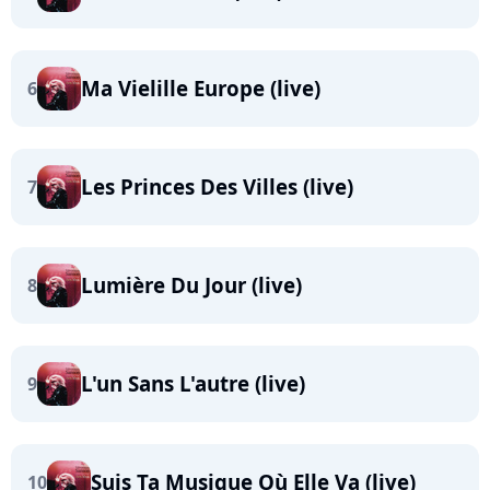
Ma Vielille Europe (live)
6
Les Princes Des Villes (live)
7
Lumière Du Jour (live)
8
L'un Sans L'autre (live)
9
Suis Ta Musique Où Elle Va (live)
10