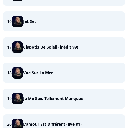
16
Jet Set
17
Clapotis De Soleil (inédit 99)
18
Vue Sur La Mer
19
Je Me Suis Tellement Manquée
20
L'amour Est Différent (live 81)