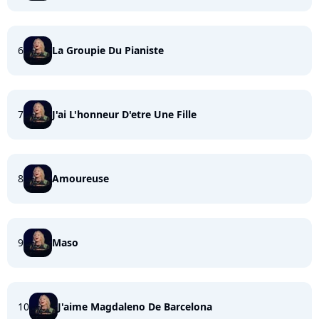
6
La Groupie Du Pianiste
7
J'ai L'honneur D'etre Une Fille
8
Amoureuse
9
Maso
10
J'aime Magdaleno De Barcelona