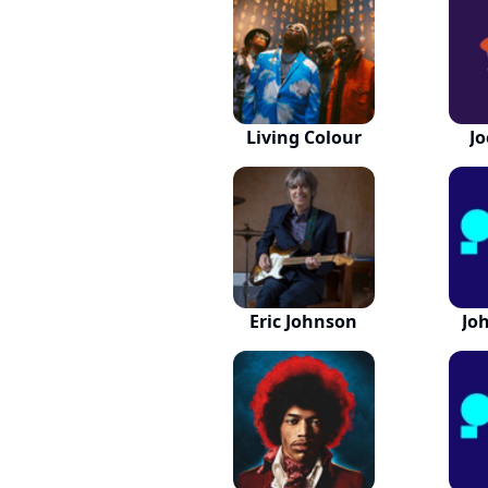
Living Colour
Jo
Eric Johnson
Jo