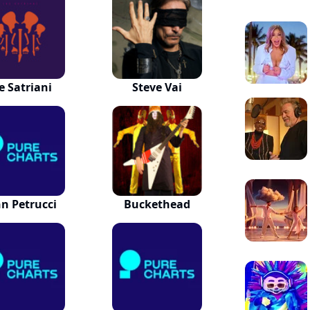
e Satriani
Steve Vai
hn Petrucci
Buckethead