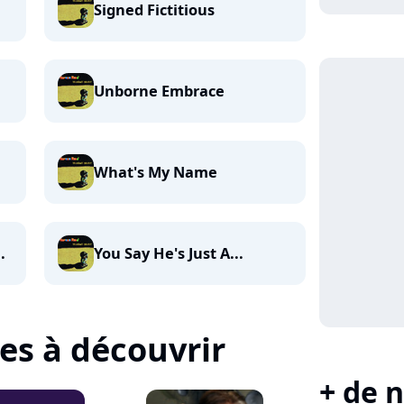
Signed Fictitious
Unborne Embrace
What's My Name
.
You Say He's Just A...
tes à découvrir
+ de n