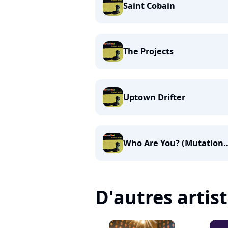
Saint Cobain
The Projects
Uptown Drifter
Who Are You? (Mutation..
D'autres artis