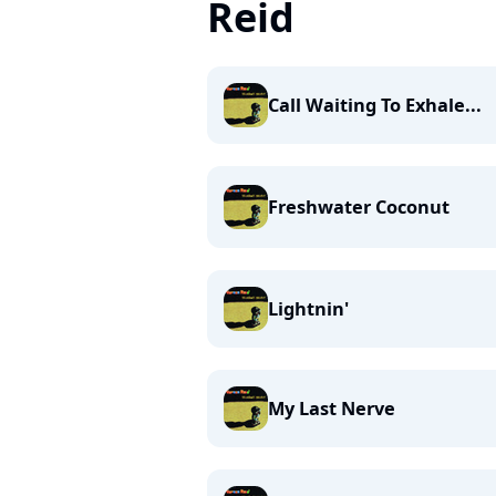
Reid
Call Waiting To Exhale...
Freshwater Coconut
Lightnin'
My Last Nerve