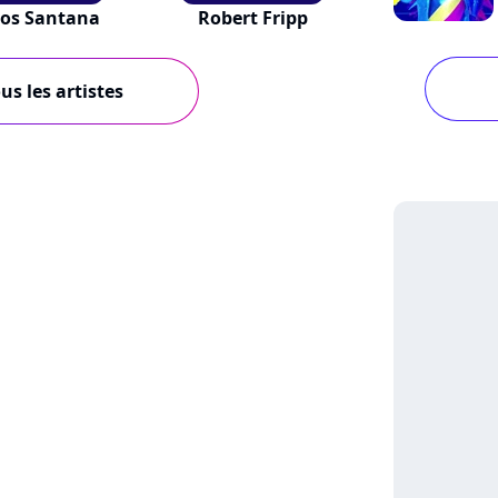
los Santana
Robert Fripp
us les artistes