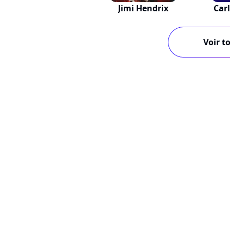
Jimi Hendrix
Car
Voir to