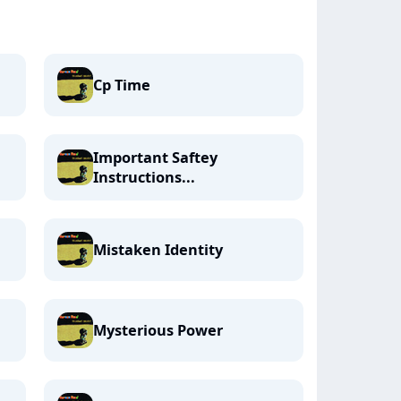
Cp Time
Important Saftey
Instructions...
Mistaken Identity
Mysterious Power