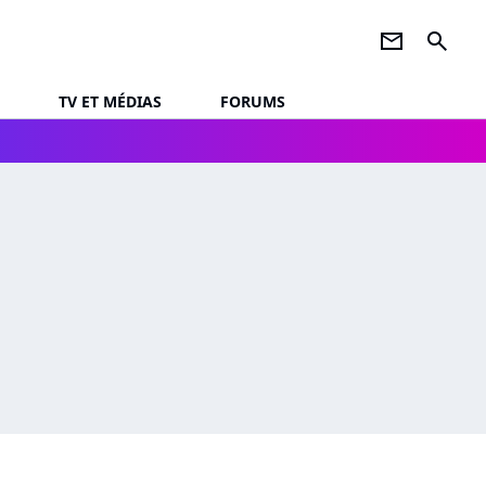
newsletter
search
TV ET MÉDIAS
FORUMS