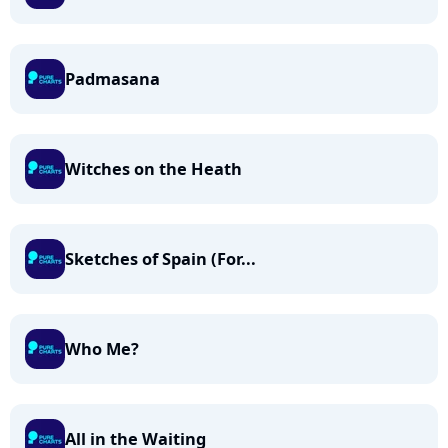
Padmasana
Witches on the Heath
Sketches of Spain (For...
Who Me?
All in the Waiting