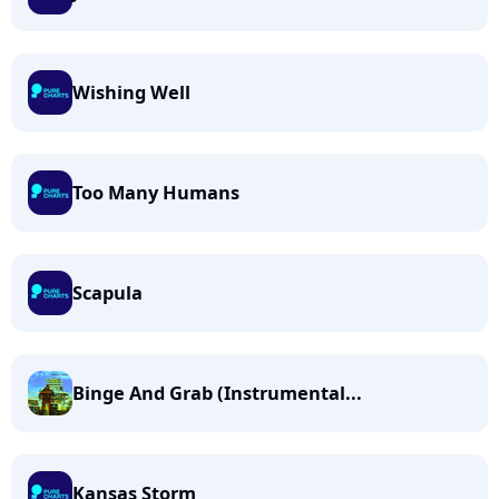
Wishing Well
Too Many Humans
Scapula
Binge And Grab (Instrumental...
Kansas Storm