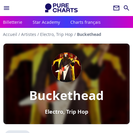
menu
newsletter
search
Billetterie
Star Academy
Charts français
Accueil
/
Artistes
/
Electro, Trip Hop
/
Buckethead
Buckethead
Electro, Trip Hop