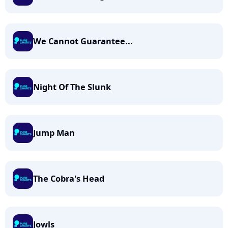
We Cannot Guarantee...
Night Of The Slunk
Jump Man
The Cobra's Head
Jowls