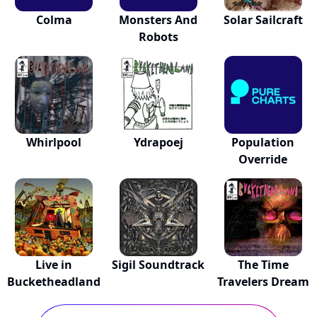
Colma
Monsters And
Solar Sailcraft
Robots
Whirlpool
Ydrapoej
Population
Override
Live in
Sigil Soundtrack
The Time
Bucketheadland
Travelers Dream