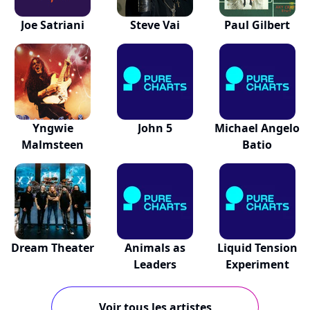
Joe Satriani
Steve Vai
Paul Gilbert
Yngwie
John 5
Michael Angelo
Malmsteen
Batio
Dream Theater
Animals as
Liquid Tension
Leaders
Experiment
Voir tous les artistes