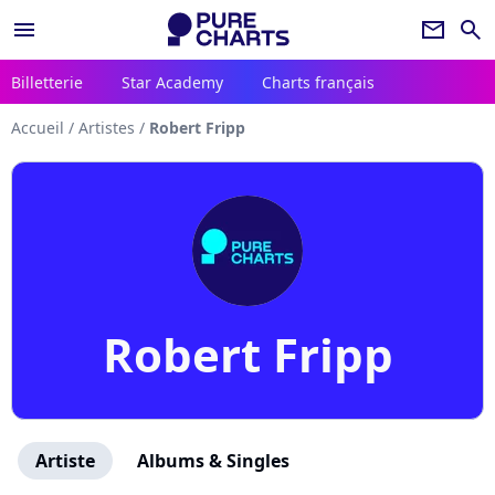
menu
newsletter
search
Billetterie
Star Academy
Charts français
Accueil
/
Artistes
/
Robert Fripp
Robert Fripp
Artiste
Albums & Singles